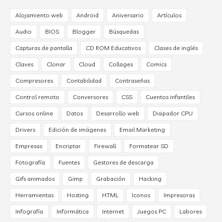
Alojamiento web
Android
Aniversario
Artículos
Audio
BIOS
Blogger
Búsquedas
Capturas de pantalla
CD ROM Educativos
Clases de inglés
Claves
Clonar
Cloud
Collages
Comics
Compresores
Contabilidad
Contraseñas
Control remoto
Conversores
CSS
Cuentos infantiles
Cursos online
Datos
Desarrollo web
Disipador CPU
Drivers
Edición de imágenes
Email Marketing
Empresas
Encriptar
Firewall
Formatear SD
Fotografía
Fuentes
Gestores de descarga
Gifs animados
Gimp
Grabación
Hacking
Herramientas
Hosting
HTML
Iconos
Impresoras
Infografía
Informática
Internet
Juegos PC
Labores