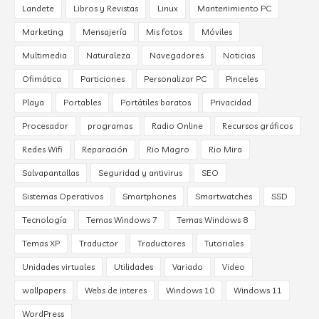
Landete
Libros y Revistas
Linux
Mantenimiento PC
Marketing
Mensajería
Mis fotos
Móviles
Multimedia
Naturaleza
Navegadores
Noticias
Ofimática
Particiones
Personalizar PC
Pinceles
Playa
Portables
Portátiles baratos
Privacidad
Procesador
programas
Radio Online
Recursos gráficos
Redes Wifi
Reparación
Rio Magro
Rio Mira
Salvapantallas
Seguridad y antivirus
SEO
Sistemas Operativos
Smartphones
Smartwatches
SSD
Tecnología
Temas Windows 7
Temas Windows 8
Temas XP
Traductor
Traductores
Tutoriales
Unidades virtuales
Utilidades
Variado
Video
wallpapers
Webs de interes
Windows 10
Windows 11
WordPress