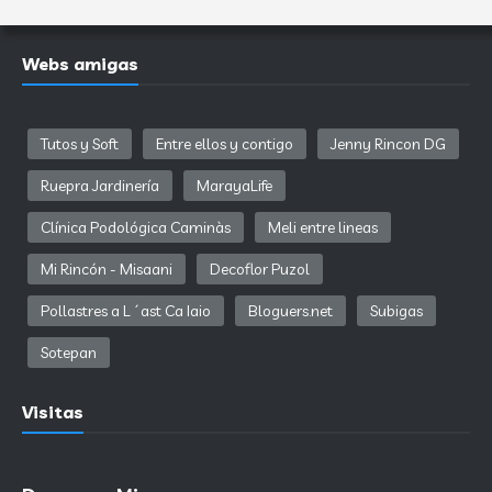
Webs amigas
Tutos y Soft
Entre ellos y contigo
Jenny Rincon DG
Ruepra Jardinería
MarayaLife
Clínica Podológica Caminàs
Meli entre lineas
Mi Rincón - Misaani
Decoflor Puzol
Pollastres a L´ast Ca Iaio
Bloguers.net
Subigas
Sotepan
Visitas