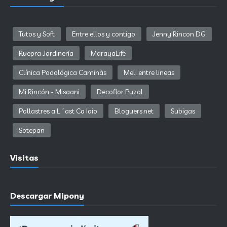
Tutos y Soft
Entre ellos y contigo
Jenny Rincon DG
Ruepra Jardinería
MarayaLife
Clínica Podológica Caminàs
Meli entre lineas
Mi Rincón - Misaani
Decoflor Puzol
Pollastres a L´ast Ca Iaio
Bloguers.net
Subigas
Sotepan
Visitas
Descargar Mipony