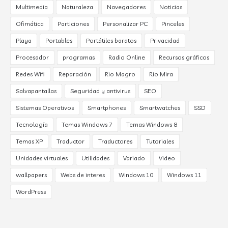
Multimedia
Naturaleza
Navegadores
Noticias
Ofimática
Particiones
Personalizar PC
Pinceles
Playa
Portables
Portátiles baratos
Privacidad
Procesador
programas
Radio Online
Recursos gráficos
Redes Wifi
Reparación
Rio Magro
Rio Mira
Salvapantallas
Seguridad y antivirus
SEO
Sistemas Operativos
Smartphones
Smartwatches
SSD
Tecnología
Temas Windows 7
Temas Windows 8
Temas XP
Traductor
Traductores
Tutoriales
Unidades virtuales
Utilidades
Variado
Video
wallpapers
Webs de interes
Windows 10
Windows 11
WordPress