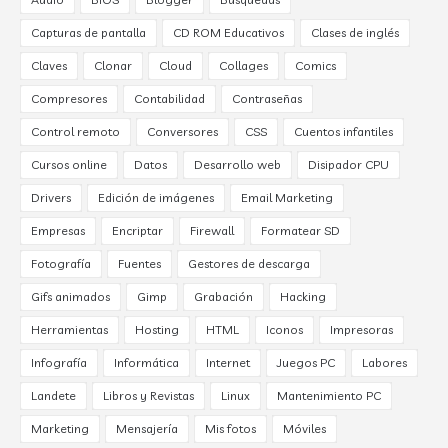
Capturas de pantalla
CD ROM Educativos
Clases de inglés
Claves
Clonar
Cloud
Collages
Comics
Compresores
Contabilidad
Contraseñas
Control remoto
Conversores
CSS
Cuentos infantiles
Cursos online
Datos
Desarrollo web
Disipador CPU
Drivers
Edición de imágenes
Email Marketing
Empresas
Encriptar
Firewall
Formatear SD
Fotografía
Fuentes
Gestores de descarga
Gifs animados
Gimp
Grabación
Hacking
Herramientas
Hosting
HTML
Iconos
Impresoras
Infografía
Informática
Internet
Juegos PC
Labores
Landete
Libros y Revistas
Linux
Mantenimiento PC
Marketing
Mensajería
Mis fotos
Móviles