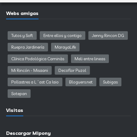
Webs amigas
Tutos y Soft
Entre ellos y contigo
Jenny Rincon DG
Ruepra Jardinería
MarayaLife
Clínica Podológica Caminàs
Meli entre lineas
Mi Rincón - Misaani
Decoflor Puzol
Pollastres a L´ast Ca Iaio
Bloguers.net
Subigas
Sotepan
Visitas
Descargar Mipony