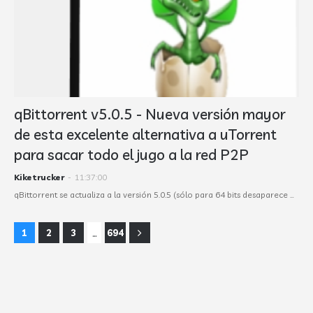
qBittorrent v5.0.5 - Nueva versión mayor
de esta excelente alternativa a uTorrent
para sacar todo el jugo a la red P2P
Kiketrucker
-
11:37:00
qBittorrent se actualiza a la versión 5.0.5 (sólo para 64 bits desaparece …
...
1
2
3
694