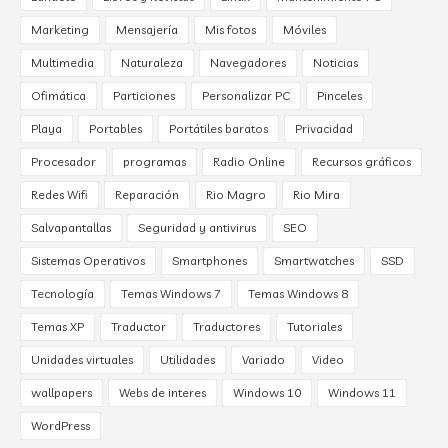
Marketing
Mensajería
Mis fotos
Móviles
Multimedia
Naturaleza
Navegadores
Noticias
Ofimática
Particiones
Personalizar PC
Pinceles
Playa
Portables
Portátiles baratos
Privacidad
Procesador
programas
Radio Online
Recursos gráficos
Redes Wifi
Reparación
Rio Magro
Rio Mira
Salvapantallas
Seguridad y antivirus
SEO
Sistemas Operativos
Smartphones
Smartwatches
SSD
Tecnología
Temas Windows 7
Temas Windows 8
Temas XP
Traductor
Traductores
Tutoriales
Unidades virtuales
Utilidades
Variado
Video
wallpapers
Webs de interes
Windows 10
Windows 11
WordPress