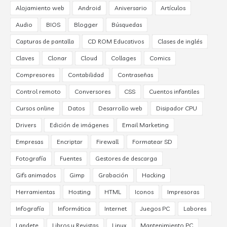
Alojamiento web
Android
Aniversario
Artículos
Audio
BIOS
Blogger
Búsquedas
Capturas de pantalla
CD ROM Educativos
Clases de inglés
Claves
Clonar
Cloud
Collages
Comics
Compresores
Contabilidad
Contraseñas
Control remoto
Conversores
CSS
Cuentos infantiles
Cursos online
Datos
Desarrollo web
Disipador CPU
Drivers
Edición de imágenes
Email Marketing
Empresas
Encriptar
Firewall
Formatear SD
Fotografía
Fuentes
Gestores de descarga
Gifs animados
Gimp
Grabación
Hacking
Herramientas
Hosting
HTML
Iconos
Impresoras
Infografía
Informática
Internet
Juegos PC
Labores
Landete
Libros y Revistas
Linux
Mantenimiento PC