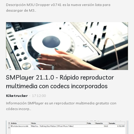
Descripción M3U Dropper v0.741 es la nueva versión lista para
descargar de M3…
SMPlayer 21.1.0 - Rápido reproductor
multimedia con codecs incorporados
Kiketrucker
-
17:12:00
Información SMPlayer es un reproductor multimedia gratuito con
códecs incorp…