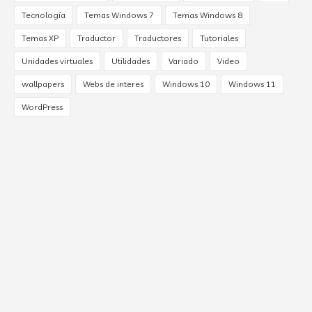
Tecnología
Temas Windows 7
Temas Windows 8
Temas XP
Traductor
Traductores
Tutoriales
Unidades virtuales
Utilidades
Variado
Video
wallpapers
Webs de interes
Windows 10
Windows 11
WordPress