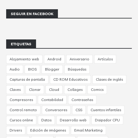
SEGUIR EN FACEBOOK
ETIQUETAS
Alojamiento web
Android
Aniversario
Artículos
Audio
BIOS
Blogger
Búsquedas
Capturas de pantalla
CD ROM Educativos
Clases de inglés
Claves
Clonar
Cloud
Collages
Comics
Compresores
Contabilidad
Contraseñas
Control remoto
Conversores
CSS
Cuentos infantiles
Cursos online
Datos
Desarrollo web
Disipador CPU
Drivers
Edición de imágenes
Email Marketing