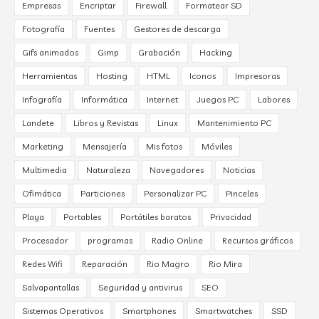
Empresas
Encriptar
Firewall
Formatear SD
Fotografía
Fuentes
Gestores de descarga
Gifs animados
Gimp
Grabación
Hacking
Herramientas
Hosting
HTML
Iconos
Impresoras
Infografía
Informática
Internet
Juegos PC
Labores
Landete
Libros y Revistas
Linux
Mantenimiento PC
Marketing
Mensajería
Mis fotos
Móviles
Multimedia
Naturaleza
Navegadores
Noticias
Ofimática
Particiones
Personalizar PC
Pinceles
Playa
Portables
Portátiles baratos
Privacidad
Procesador
programas
Radio Online
Recursos gráficos
Redes Wifi
Reparación
Rio Magro
Rio Mira
Salvapantallas
Seguridad y antivirus
SEO
Sistemas Operativos
Smartphones
Smartwatches
SSD