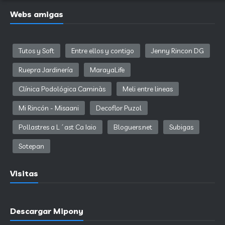
Webs amigas
Tutos y Soft
Entre ellos y contigo
Jenny Rincon DG
Ruepra Jardinería
MarayaLife
Clínica Podológica Caminàs
Meli entre lineas
Mi Rincón - Misaani
Decoflor Puzol
Pollastres a L´ast Ca Iaio
Bloguers.net
Subigas
Sotepan
Visitas
Descargar Mipony