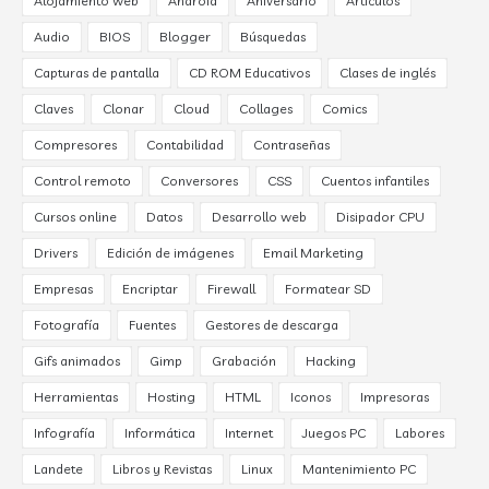
Alojamiento web
Android
Aniversario
Artículos
Audio
BIOS
Blogger
Búsquedas
Capturas de pantalla
CD ROM Educativos
Clases de inglés
Claves
Clonar
Cloud
Collages
Comics
Compresores
Contabilidad
Contraseñas
Control remoto
Conversores
CSS
Cuentos infantiles
Cursos online
Datos
Desarrollo web
Disipador CPU
Drivers
Edición de imágenes
Email Marketing
Empresas
Encriptar
Firewall
Formatear SD
Fotografía
Fuentes
Gestores de descarga
Gifs animados
Gimp
Grabación
Hacking
Herramientas
Hosting
HTML
Iconos
Impresoras
Infografía
Informática
Internet
Juegos PC
Labores
Landete
Libros y Revistas
Linux
Mantenimiento PC