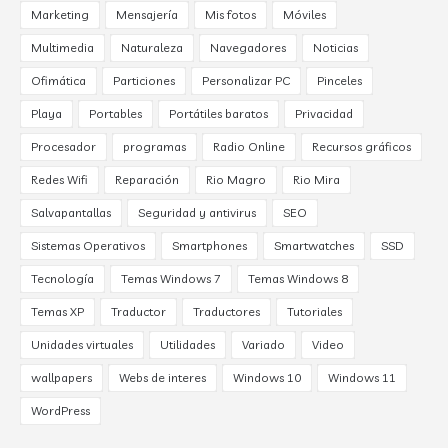
Marketing
Mensajería
Mis fotos
Móviles
Multimedia
Naturaleza
Navegadores
Noticias
Ofimática
Particiones
Personalizar PC
Pinceles
Playa
Portables
Portátiles baratos
Privacidad
Procesador
programas
Radio Online
Recursos gráficos
Redes Wifi
Reparación
Rio Magro
Rio Mira
Salvapantallas
Seguridad y antivirus
SEO
Sistemas Operativos
Smartphones
Smartwatches
SSD
Tecnología
Temas Windows 7
Temas Windows 8
Temas XP
Traductor
Traductores
Tutoriales
Unidades virtuales
Utilidades
Variado
Video
wallpapers
Webs de interes
Windows 10
Windows 11
WordPress