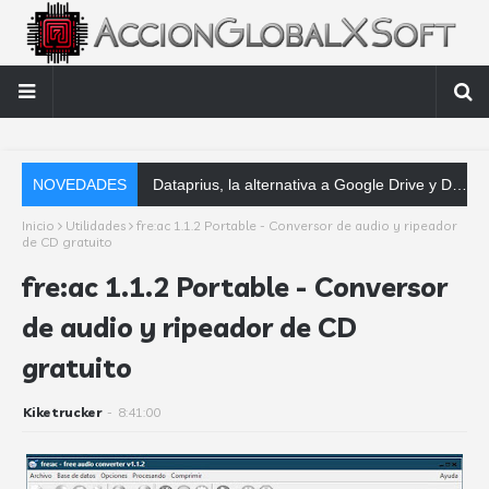
NOVEDADES
Dataprius, la alternativa a Google Drive y Dropbox que las empresas deberían conocer
Inicio
Utilidades
fre:ac 1.1.2 Portable - Conversor de audio y ripeador
de CD gratuito
fre:ac 1.1.2 Portable - Conversor
de audio y ripeador de CD
gratuito
Kiketrucker
-
8:41:00