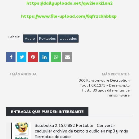
https://dailyuploads.net/qw2ieoki1nn2
https://www.file-upload.com/8qfrzcbhbbxp
Labels:
Audio
Portables
Utilidades
MÁS ANTIGUA
MÁS RECIENTE
360 Ransomware Decryption
Tool 1.0.0.1273 - Desencripta
hasta 80 tipos diferentes de
ransomware
ENTRADAS QUE PUEDEN INTERESARTE
Balabolka 2.15.0.892 Portable - Convertir
cualquier archivo de texto a audio en mp3 y más
formatos de audio