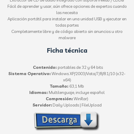
Extractor de CD de audio integrado con soporte freedb / CDDB
Fácil de aprender y usar, aún ofrece opciones de expertos cuando
las necesita
Aplicación portátil para instalar en una unidad USB y ejecutar en
todas partes
Completamente libre y de código abierto sin anuncios u otro
malware
Ficha técnica
Contenido:
portables de 32 y 64 bits
Sistema Operativo:
Windows XP/2003/Vista/7/8/8.1/10 (x32-
x64)
Tamaño:
63,1 Mb
Idiomas:
Multilenguaje, incluye español
Compresión:
WinRar)
Servidor:
Daily Uploads | FileUpload