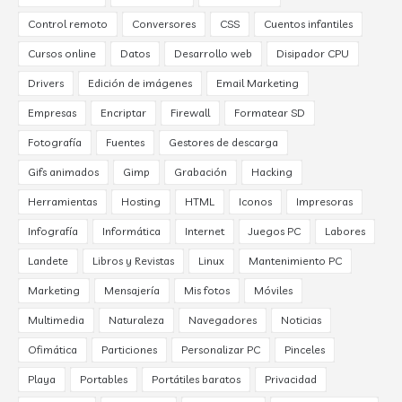
Control remoto
Conversores
CSS
Cuentos infantiles
Cursos online
Datos
Desarrollo web
Disipador CPU
Drivers
Edición de imágenes
Email Marketing
Empresas
Encriptar
Firewall
Formatear SD
Fotografía
Fuentes
Gestores de descarga
Gifs animados
Gimp
Grabación
Hacking
Herramientas
Hosting
HTML
Iconos
Impresoras
Infografía
Informática
Internet
Juegos PC
Labores
Landete
Libros y Revistas
Linux
Mantenimiento PC
Marketing
Mensajería
Mis fotos
Móviles
Multimedia
Naturaleza
Navegadores
Noticias
Ofimática
Particiones
Personalizar PC
Pinceles
Playa
Portables
Portátiles baratos
Privacidad