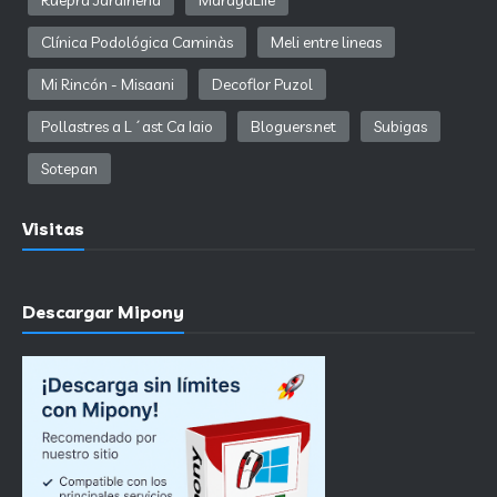
Ruepra Jardinería
MarayaLife
Clínica Podológica Caminàs
Meli entre lineas
Mi Rincón - Misaani
Decoflor Puzol
Pollastres a L´ast Ca Iaio
Bloguers.net
Subigas
Sotepan
Visitas
Descargar Mipony