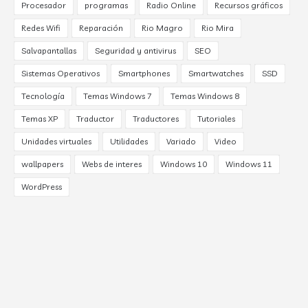
Procesador
programas
Radio Online
Recursos gráficos
Redes Wifi
Reparación
Rio Magro
Rio Mira
Salvapantallas
Seguridad y antivirus
SEO
Sistemas Operativos
Smartphones
Smartwatches
SSD
Tecnología
Temas Windows 7
Temas Windows 8
Temas XP
Traductor
Traductores
Tutoriales
Unidades virtuales
Utilidades
Variado
Video
wallpapers
Webs de interes
Windows 10
Windows 11
WordPress