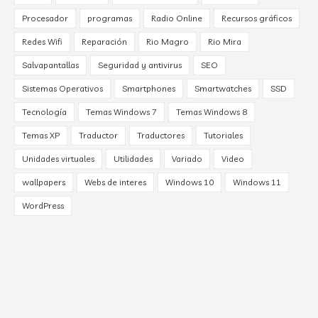
Procesador
programas
Radio Online
Recursos gráficos
Redes Wifi
Reparación
Rio Magro
Rio Mira
Salvapantallas
Seguridad y antivirus
SEO
Sistemas Operativos
Smartphones
Smartwatches
SSD
Tecnología
Temas Windows 7
Temas Windows 8
Temas XP
Traductor
Traductores
Tutoriales
Unidades virtuales
Utilidades
Variado
Video
wallpapers
Webs de interes
Windows 10
Windows 11
WordPress