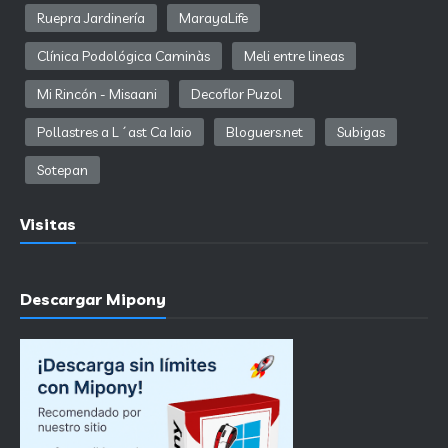
Ruepra Jardinería
MarayaLife
Clínica Podológica Caminàs
Meli entre lineas
Mi Rincón - Misaani
Decoflor Puzol
Pollastres a L´ast Ca Iaio
Bloguers.net
Subigas
Sotepan
Visitas
Descargar Mipony