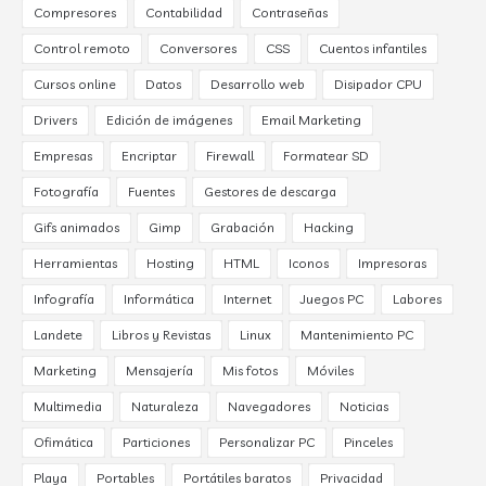
Compresores
Contabilidad
Contraseñas
Control remoto
Conversores
CSS
Cuentos infantiles
Cursos online
Datos
Desarrollo web
Disipador CPU
Drivers
Edición de imágenes
Email Marketing
Empresas
Encriptar
Firewall
Formatear SD
Fotografía
Fuentes
Gestores de descarga
Gifs animados
Gimp
Grabación
Hacking
Herramientas
Hosting
HTML
Iconos
Impresoras
Infografía
Informática
Internet
Juegos PC
Labores
Landete
Libros y Revistas
Linux
Mantenimiento PC
Marketing
Mensajería
Mis fotos
Móviles
Multimedia
Naturaleza
Navegadores
Noticias
Ofimática
Particiones
Personalizar PC
Pinceles
Playa
Portables
Portátiles baratos
Privacidad