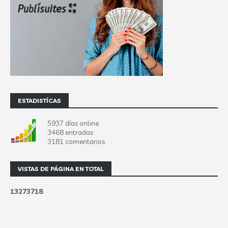
ESTADISTÍCAS
5937 días online
3468 entradas
3181 comentarios
VISTAS DE PÁGINA EN TOTAL
1
3
2
7
3
7
1
8