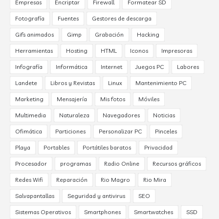
Empresas
Encriptar
Firewall
Formatear SD
Fotografía
Fuentes
Gestores de descarga
Gifs animados
Gimp
Grabación
Hacking
Herramientas
Hosting
HTML
Iconos
Impresoras
Infografía
Informática
Internet
Juegos PC
Labores
Landete
Libros y Revistas
Linux
Mantenimiento PC
Marketing
Mensajería
Mis fotos
Móviles
Multimedia
Naturaleza
Navegadores
Noticias
Ofimática
Particiones
Personalizar PC
Pinceles
Playa
Portables
Portátiles baratos
Privacidad
Procesador
programas
Radio Online
Recursos gráficos
Redes Wifi
Reparación
Rio Magro
Rio Mira
Salvapantallas
Seguridad y antivirus
SEO
Sistemas Operativos
Smartphones
Smartwatches
SSD