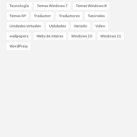
Tecnología
Temas Windows 7
Temas Windows 8
Temas XP
Traductor
Traductores
Tutoriales
Unidades virtuales
Utilidades
Variado
Video
wallpapers
Webs de interes
Windows 10
Windows 11
WordPress