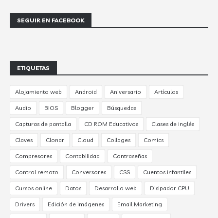
SEGUIR EN FACEBOOK
ETIQUETAS
Alojamiento web
Android
Aniversario
Artículos
Audio
BIOS
Blogger
Búsquedas
Capturas de pantalla
CD ROM Educativos
Clases de inglés
Claves
Clonar
Cloud
Collages
Comics
Compresores
Contabilidad
Contraseñas
Control remoto
Conversores
CSS
Cuentos infantiles
Cursos online
Datos
Desarrollo web
Disipador CPU
Drivers
Edición de imágenes
Email Marketing