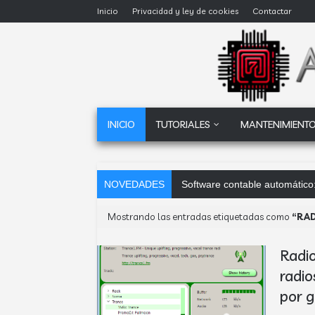
Inicio
Privacidad y ley de cookies
Contactar
INICIO
TUTORIALES
MANTENIMIENTO
NOVEDADES
Software contable automático:
Mostrando las entradas etiquetadas como
RAD
Radio
radio
por 