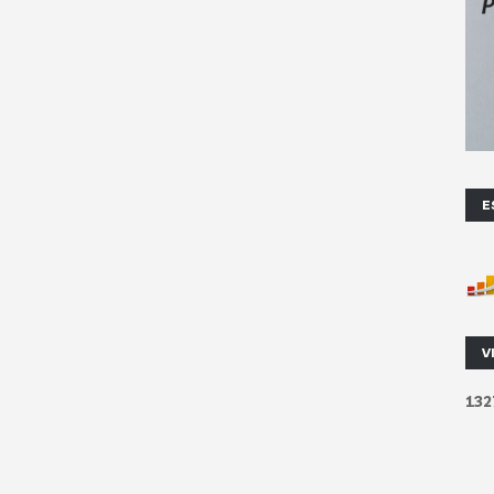
E
V
1
3
2