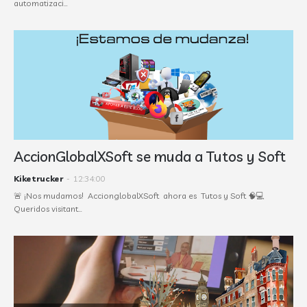
automatizaci…
AccionGlobalXSoft se muda a Tutos y Soft
Kiketrucker
-
12:34:00
🚨 ¡Nos mudamos! AccionglobalXSoft ahora es Tutos y Soft 🧠💻
Queridos visitant…