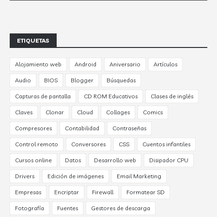
ETIQUETAS
Alojamiento web
Android
Aniversario
Artículos
Audio
BIOS
Blogger
Búsquedas
Capturas de pantalla
CD ROM Educativos
Clases de inglés
Claves
Clonar
Cloud
Collages
Comics
Compresores
Contabilidad
Contraseñas
Control remoto
Conversores
CSS
Cuentos infantiles
Cursos online
Datos
Desarrollo web
Disipador CPU
Drivers
Edición de imágenes
Email Marketing
Empresas
Encriptar
Firewall
Formatear SD
Fotografía
Fuentes
Gestores de descarga