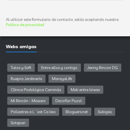
Al utilizar este formulario de contacto, estás aceptando nuestra
Política de privacidad
Webs amigas
Tutos y Soft
Entre ellos y contigo
Jenny Rincon DG
Ruepra Jardinería
MarayaLife
Clínica Podológica Caminàs
Meli entre lineas
Mi Rincón - Misaani
Decoflor Puzol
Pollastres a L´ast Ca Iaio
Bloguers.net
Subigas
Sotepan