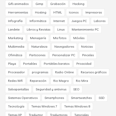
Gifs animados
Gimp
Grabación
Hacking
Herramientas
Hosting
HTML
Iconos
Impresoras
Infografía
Informática
Internet
Juegos PC
Labores
Landete
Libros y Revistas
Linux
Mantenimiento PC
Marketing
Mensajería
Mis fotos
Móviles
Multimedia
Naturaleza
Navegadores
Noticias
Ofimática
Particiones
Personalizar PC
Pinceles
Playa
Portables
Portátiles baratos
Privacidad
Procesador
programas
Radio Online
Recursos gráficos
Redes Wifi
Reparación
Rio Magro
Rio Mira
Salvapantallas
Seguridad y antivirus
SEO
Sistemas Operativos
Smartphones
Smartwatches
SSD
Tecnología
Temas Windows 7
Temas Windows 8
Temas XP
Traductor
Traductores
Tutoriales