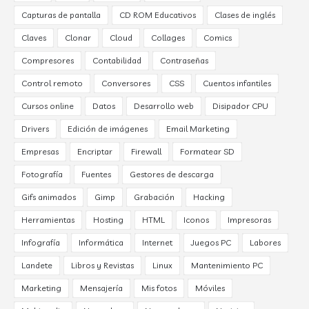
Capturas de pantalla
CD ROM Educativos
Clases de inglés
Claves
Clonar
Cloud
Collages
Comics
Compresores
Contabilidad
Contraseñas
Control remoto
Conversores
CSS
Cuentos infantiles
Cursos online
Datos
Desarrollo web
Disipador CPU
Drivers
Edición de imágenes
Email Marketing
Empresas
Encriptar
Firewall
Formatear SD
Fotografía
Fuentes
Gestores de descarga
Gifs animados
Gimp
Grabación
Hacking
Herramientas
Hosting
HTML
Iconos
Impresoras
Infografía
Informática
Internet
Juegos PC
Labores
Landete
Libros y Revistas
Linux
Mantenimiento PC
Marketing
Mensajería
Mis fotos
Móviles