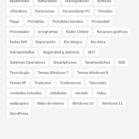
Multimedia
Naturaleza
Navegadores
Noticias
Ofimática
Particiones
Personalizar PC
Pinceles
Playa
Portables
Portátiles baratos
Privacidad
Procesador
programas
Radio Online
Recursos gráficos
Redes Wifi
Reparación
Rio Magro
Rio Mira
Salvapantallas
Seguridad y antivirus
SEO
Sistemas Operativos
Smartphones
Smartwatches
SSD
Tecnología
Temas Windows 7
Temas Windows 8
Temas XP
Traductor
Traductores
Tutoriales
Unidades virtuales
Utilidades
Variado
Video
wallpapers
Webs de interes
Windows 10
Windows 11
WordPress