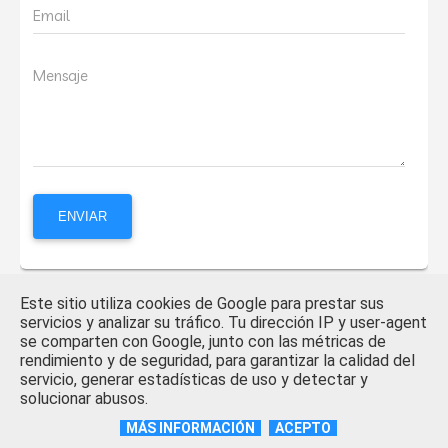
Email
Mensaje
Este sitio utiliza cookies de Google para prestar sus
servicios y analizar su tráfico. Tu dirección IP y user-agent
Al utilizar este formulario de contacto, estás aceptando nuestra
se comparten con Google, junto con las métricas de
Política de privacidad
rendimiento y de seguridad, para garantizar la calidad del
servicio, generar estadísticas de uso y detectar y
solucionar abusos.
MÁS INFORMACIÓN
ACEPTO
Webs amigas