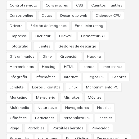
Control remoto
Conversores
CSS
Cuentos infantiles
Cursos online
Datos
Desarrollo web
Disipador CPU
Drivers
Edición de imágenes
Email Marketing
Empresas
Encriptar
Firewall
Formatear SD
Fotografía
Fuentes
Gestores de descarga
Gifs animados
Gimp
Grabación
Hacking
Herramientas
Hosting
HTML
Iconos
Impresoras
Infografía
Informática
Internet
Juegos PC
Labores
Landete
Libros y Revistas
Linux
Mantenimiento PC
Marketing
Mensajería
Mis fotos
Móviles
Multimedia
Naturaleza
Navegadores
Noticias
Ofimática
Particiones
Personalizar PC
Pinceles
Playa
Portables
Portátiles baratos
Privacidad
Procesador
programas
Radio Online
Recursos gráficos