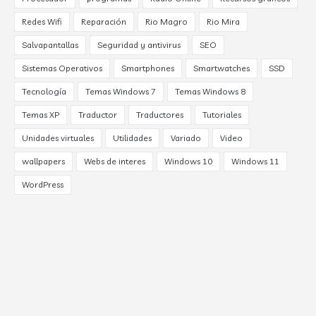
Redes Wifi
Reparación
Rio Magro
Rio Mira
Salvapantallas
Seguridad y antivirus
SEO
Sistemas Operativos
Smartphones
Smartwatches
SSD
Tecnología
Temas Windows 7
Temas Windows 8
Temas XP
Traductor
Traductores
Tutoriales
Unidades virtuales
Utilidades
Variado
Video
wallpapers
Webs de interes
Windows 10
Windows 11
WordPress