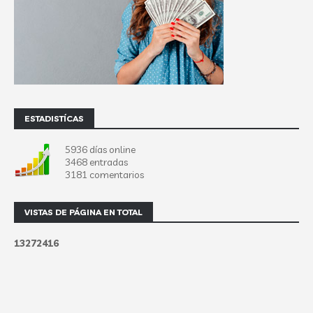
ESTADISTÍCAS
5936 días online
3468 entradas
3181 comentarios
VISTAS DE PÁGINA EN TOTAL
1
3
2
7
2
4
1
6