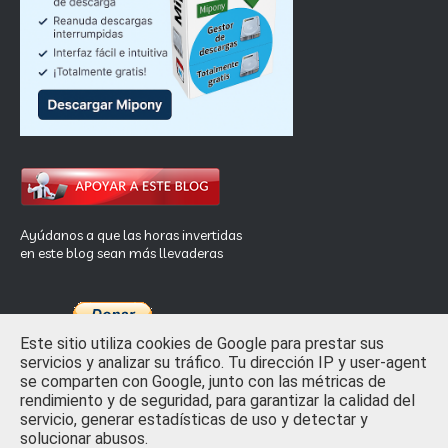
Ayúdanos a que las horas invertidas
en este blog sean más llevaderas
Este sitio utiliza cookies de Google para prestar sus
servicios y analizar su tráfico. Tu dirección IP y user-agent
se comparten con Google, junto con las métricas de
rendimiento y de seguridad, para garantizar la calidad del
Inicio
Privacidad y Ley de Cookies
Contactar
servicio, generar estadísticas de uso y detectar y
solucionar abusos.
Crafted with
by
TemplatesYard
| Distributed by
Free Blogger