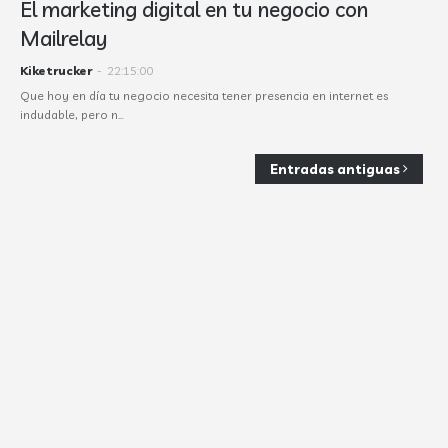
El marketing digital en tu negocio con
Mailrelay
Kiketrucker
-
22:15:00
Que hoy en día tu negocio necesita tener presencia en internet es
indudable, pero n…
Entradas antiguas