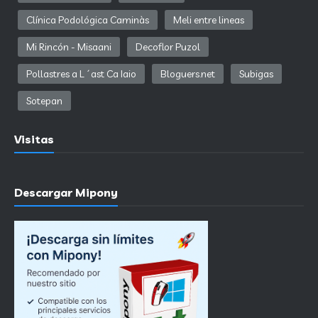
Clínica Podológica Caminàs
Meli entre lineas
Mi Rincón - Misaani
Decoflor Puzol
Pollastres a L´ast Ca Iaio
Bloguers.net
Subigas
Sotepan
Visitas
Descargar Mipony