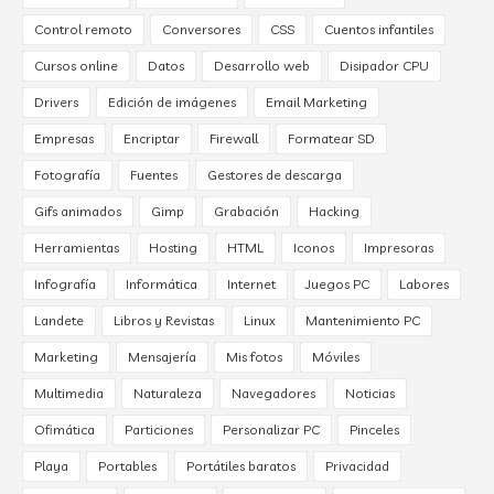
Control remoto
Conversores
CSS
Cuentos infantiles
Cursos online
Datos
Desarrollo web
Disipador CPU
Drivers
Edición de imágenes
Email Marketing
Empresas
Encriptar
Firewall
Formatear SD
Fotografía
Fuentes
Gestores de descarga
Gifs animados
Gimp
Grabación
Hacking
Herramientas
Hosting
HTML
Iconos
Impresoras
Infografía
Informática
Internet
Juegos PC
Labores
Landete
Libros y Revistas
Linux
Mantenimiento PC
Marketing
Mensajería
Mis fotos
Móviles
Multimedia
Naturaleza
Navegadores
Noticias
Ofimática
Particiones
Personalizar PC
Pinceles
Playa
Portables
Portátiles baratos
Privacidad