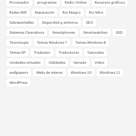
Procesador
programas
Radio Online
Recursos gráficos
Redes Wifi
Reparación
Rio Magro
Rio Mira
Salvapantallas
Seguridad y antivirus
SEO
Sistemas Operativos
Smartphones
Smartwatches
SSD
Tecnología
Temas Windows 7
Temas Windows 8
Temas XP
Traductor
Traductores
Tutoriales
Unidades virtuales
Utilidades
Variado
Video
wallpapers
Webs de interes
Windows 10
Windows 11
WordPress