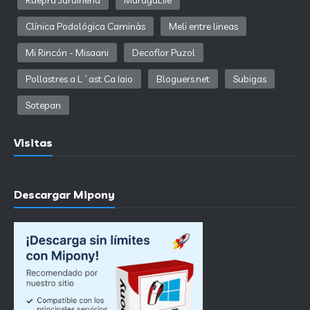
Ruepra Jardinería
MarayaLife
Clínica Podológica Caminàs
Meli entre lineas
Mi Rincón - Misaani
Decoflor Puzol
Pollastres a L´ast Ca Iaio
Bloguers.net
Subigas
Sotepan
Visitas
Descargar Mipony