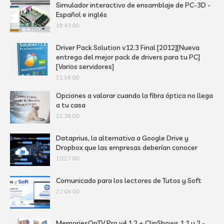
Simulador interactivo de ensamblaje de PC-3D -
Español e inglés
19:43:00
Driver Pack Solution v12.3 Final [2012][Nueva
entrega del mejor pack de drivers para tu PC]
[Varios servidores]
21:56:00
Opciones a valorar cuando la fibra óptica no llega
a tu casa
22:36:00
Dataprius, la alternativa a Google Drive y
Dropbox que las empresas deberían conocer
10:27:00
Comunicado para los lectores de Tutos y Soft
22:04:00
MemoriesOnTV Pro v4.1.2 + ClipShows 1.1 y 2 -