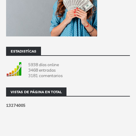
ESTADISTÍCAS
5938 días online
3468 entradas
3181 comentarios
VISTAS DE PÁGINA EN TOTAL
1
3
2
7
4
0
0
5