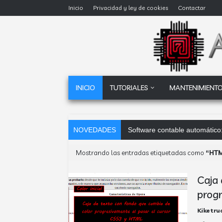
Inicio
Privacidad y ley de cookies
Contactar
INICIO
TUTORIALES
MANTENIMIENTO
NOVEDADES
Software contable automático:
Mostrando las entradas etiquetadas como
HT
Caja 
progr
Kiketru