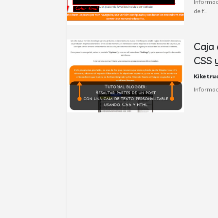
Informac
de f…
Caja 
CSS 
Kiketru
Informac