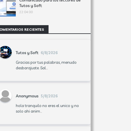
Comunicado para los lectores de
Tutos y Soft
22:04:00
OMENTARIOS RECIENTES
Tutos y Soft
6/8/2026
Gracias por tus palabras, menudo
desbarajuste. Sal...
Anonymous
5/8/2026
hola tranquilo no eres el unico y no
solo ahi anim...