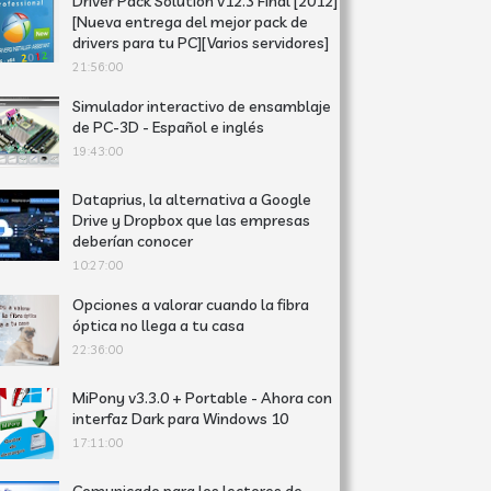
Driver Pack Solution v12.3 Final [2012]
[Nueva entrega del mejor pack de
drivers para tu PC][Varios servidores]
21:56:00
Simulador interactivo de ensamblaje
de PC-3D - Español e inglés
19:43:00
Dataprius, la alternativa a Google
Drive y Dropbox que las empresas
deberían conocer
10:27:00
Opciones a valorar cuando la fibra
óptica no llega a tu casa
22:36:00
MiPony v3.3.0 + Portable - Ahora con
interfaz Dark para Windows 10
17:11:00