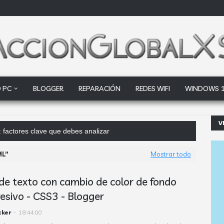
 PC
BLOGGER
REPARACIÓN
REDES WIFI
WINDOWS 
V
 factores clave que debes analizar
ML
Mostrar todo
de texto con cambio de color de fondo
esivo - CSS3 - Blogger
cker
-
18:44:00