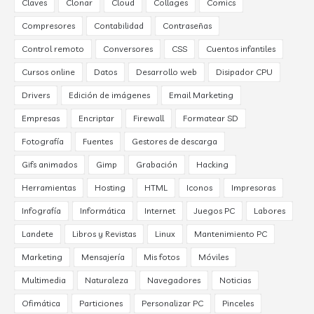
Claves
Clonar
Cloud
Collages
Comics
Compresores
Contabilidad
Contraseñas
Control remoto
Conversores
CSS
Cuentos infantiles
Cursos online
Datos
Desarrollo web
Disipador CPU
Drivers
Edición de imágenes
Email Marketing
Empresas
Encriptar
Firewall
Formatear SD
Fotografía
Fuentes
Gestores de descarga
Gifs animados
Gimp
Grabación
Hacking
Herramientas
Hosting
HTML
Iconos
Impresoras
Infografía
Informática
Internet
Juegos PC
Labores
Landete
Libros y Revistas
Linux
Mantenimiento PC
Marketing
Mensajería
Mis fotos
Móviles
Multimedia
Naturaleza
Navegadores
Noticias
Ofimática
Particiones
Personalizar PC
Pinceles