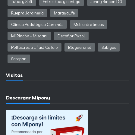
Tutos y Soft
Entre ellos y contigo
Jenny Rincon DG
Ruepra Jardinería
MarayaLife
Clínica Podológica Caminàs
Meli entre lineas
Mi Rincón - Misaani
Decoflor Puzol
Pollastres a L´ast Ca Iaio
Bloguers.net
Subigas
Sotepan
Visitas
Descargar Mipony