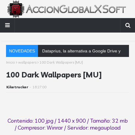
NOVEDADES
Dataprius, la alternativa a Google Drive y Dropbox que las empresas de
Inicio
wallpapers
100 Dark Wallpapers [MU]
100 Dark Wallpapers [MU]
Kiketrucker
-
16:27:00
Contenido: 100 jpg / 1440 x 900 / Tamaño: 32 mb
/ Compresor: Winrar / Servidor: megaupload