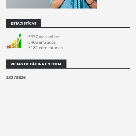
ESTADISTÍCAS
5937 días online
3468 entradas
3181 comentarios
VISTAS DE PÁGINA EN TOTAL
1
3
2
7
3
8
2
6