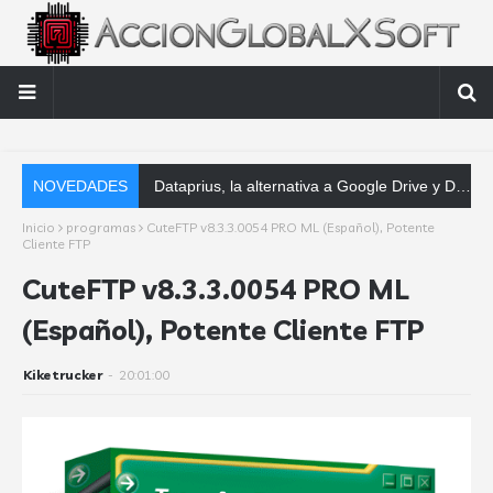
NOVEDADES
Dataprius, la alternativa a Google Drive y Dropbox que las empresas deberían conocer
Inicio
programas
CuteFTP v8.3.3.0054 PRO ML (Español), Potente
Cliente FTP
CuteFTP v8.3.3.0054 PRO ML
(Español), Potente Cliente FTP
Kiketrucker
-
20:01:00