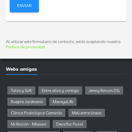
Al utilizar este formulario de contacto, estás aceptando nuestra
Política de privacidad
Webs amigas
Tutos y Soft
Entre ellos y contigo
Jenny Rincon DG
Ruepra Jardinería
MarayaLife
Clínica Podológica Caminàs
Meli entre lineas
Mi Rincón - Misaani
Decoflor Puzol