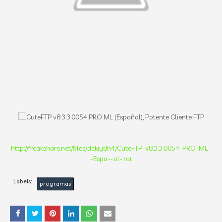
http://freakshare.net/files/dckiy8h4/CuteFTP-v8.3.3.0054-PRO-ML-
-Espa--ol-.rar
Labels:
programas