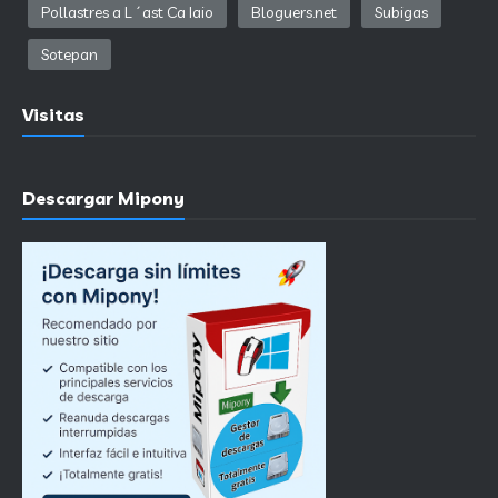
Pollastres a L´ast Ca Iaio
Bloguers.net
Subigas
Sotepan
Visitas
Descargar Mipony