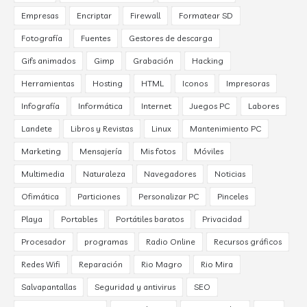
Empresas
Encriptar
Firewall
Formatear SD
Fotografía
Fuentes
Gestores de descarga
Gifs animados
Gimp
Grabación
Hacking
Herramientas
Hosting
HTML
Iconos
Impresoras
Infografía
Informática
Internet
Juegos PC
Labores
Landete
Libros y Revistas
Linux
Mantenimiento PC
Marketing
Mensajería
Mis fotos
Móviles
Multimedia
Naturaleza
Navegadores
Noticias
Ofimática
Particiones
Personalizar PC
Pinceles
Playa
Portables
Portátiles baratos
Privacidad
Procesador
programas
Radio Online
Recursos gráficos
Redes Wifi
Reparación
Rio Magro
Rio Mira
Salvapantallas
Seguridad y antivirus
SEO