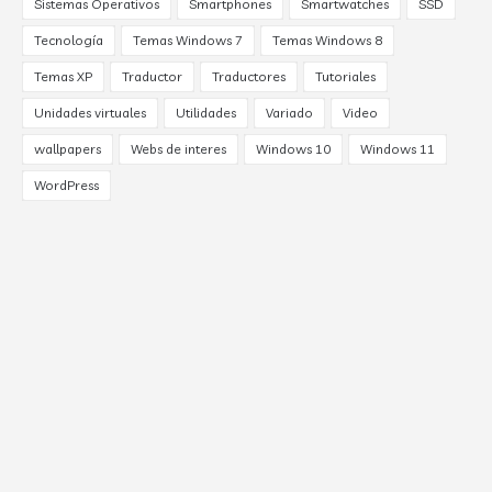
Sistemas Operativos
Smartphones
Smartwatches
SSD
Tecnología
Temas Windows 7
Temas Windows 8
Temas XP
Traductor
Traductores
Tutoriales
Unidades virtuales
Utilidades
Variado
Video
wallpapers
Webs de interes
Windows 10
Windows 11
WordPress