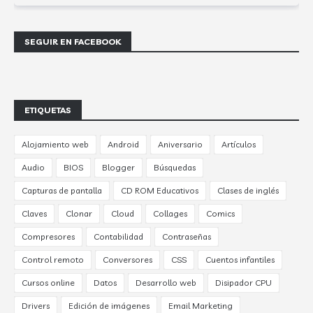
SEGUIR EN FACEBOOK
ETIQUETAS
Alojamiento web
Android
Aniversario
Artículos
Audio
BIOS
Blogger
Búsquedas
Capturas de pantalla
CD ROM Educativos
Clases de inglés
Claves
Clonar
Cloud
Collages
Comics
Compresores
Contabilidad
Contraseñas
Control remoto
Conversores
CSS
Cuentos infantiles
Cursos online
Datos
Desarrollo web
Disipador CPU
Drivers
Edición de imágenes
Email Marketing