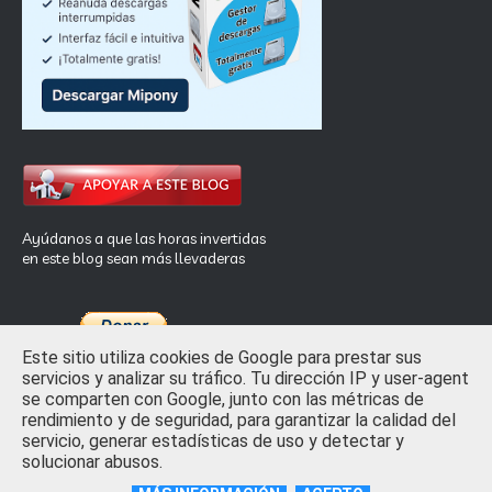
Ayúdanos a que las horas invertidas
en este blog sean más llevaderas
Este sitio utiliza cookies de Google para prestar sus
servicios y analizar su tráfico. Tu dirección IP y user-agent
se comparten con Google, junto con las métricas de
rendimiento y de seguridad, para garantizar la calidad del
Inicio
Privacidad y Ley de Cookies
Contactar
servicio, generar estadísticas de uso y detectar y
solucionar abusos.
Crafted with
by
TemplatesYard
| Distributed by
Free Blogger
Templates