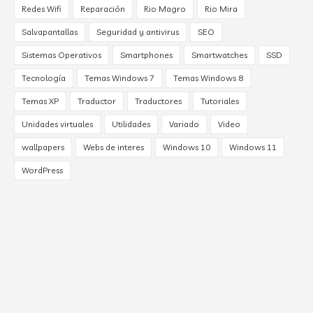
Redes Wifi
Reparación
Rio Magro
Rio Mira
Salvapantallas
Seguridad y antivirus
SEO
Sistemas Operativos
Smartphones
Smartwatches
SSD
Tecnología
Temas Windows 7
Temas Windows 8
Temas XP
Traductor
Traductores
Tutoriales
Unidades virtuales
Utilidades
Variado
Video
wallpapers
Webs de interes
Windows 10
Windows 11
WordPress