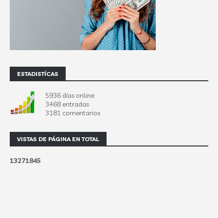
ESTADISTÍCAS
5936 días online
3468 entradas
3181 comentarios
VISTAS DE PÁGINA EN TOTAL
1
3
2
7
1
8
4
5