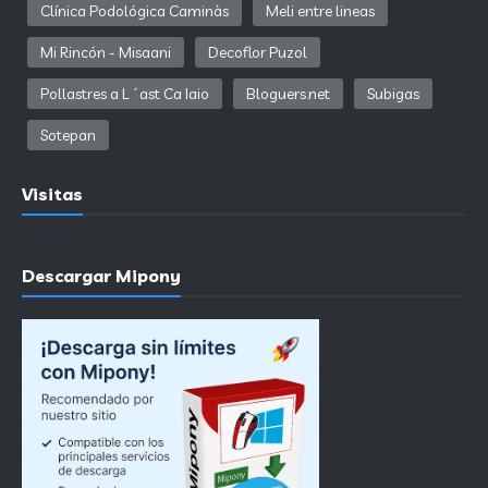
Clínica Podológica Caminàs
Meli entre lineas
Mi Rincón - Misaani
Decoflor Puzol
Pollastres a L´ast Ca Iaio
Bloguers.net
Subigas
Sotepan
Visitas
Descargar Mipony