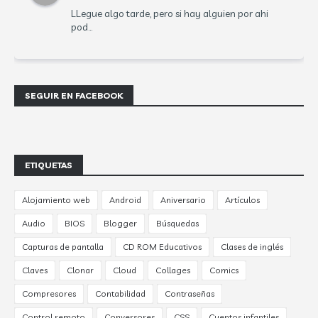
LLegue algo tarde, pero si hay alguien por ahi
pod...
SEGUIR EN FACEBOOK
ETIQUETAS
Alojamiento web
Android
Aniversario
Artículos
Audio
BIOS
Blogger
Búsquedas
Capturas de pantalla
CD ROM Educativos
Clases de inglés
Claves
Clonar
Cloud
Collages
Comics
Compresores
Contabilidad
Contraseñas
Control remoto
Conversores
CSS
Cuentos infantiles