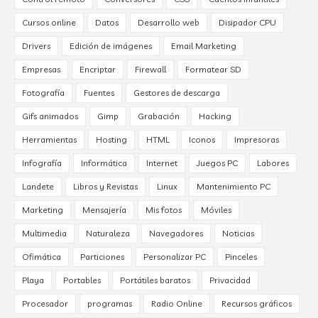
Cursos online
Datos
Desarrollo web
Disipador CPU
Drivers
Edición de imágenes
Email Marketing
Empresas
Encriptar
Firewall
Formatear SD
Fotografía
Fuentes
Gestores de descarga
Gifs animados
Gimp
Grabación
Hacking
Herramientas
Hosting
HTML
Iconos
Impresoras
Infografía
Informática
Internet
Juegos PC
Labores
Landete
Libros y Revistas
Linux
Mantenimiento PC
Marketing
Mensajería
Mis fotos
Móviles
Multimedia
Naturaleza
Navegadores
Noticias
Ofimática
Particiones
Personalizar PC
Pinceles
Playa
Portables
Portátiles baratos
Privacidad
Procesador
programas
Radio Online
Recursos gráficos