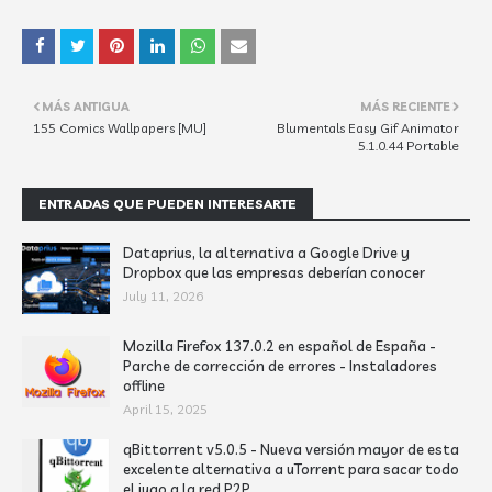
MÁS ANTIGUA
MÁS RECIENTE
155 Comics Wallpapers [MU]
Blumentals Easy Gif Animator
5.1.0.44 Portable
ENTRADAS QUE PUEDEN INTERESARTE
Dataprius, la alternativa a Google Drive y
Dropbox que las empresas deberían conocer
July 11, 2026
Mozilla Firefox 137.0.2 en español de España -
Parche de corrección de errores - Instaladores
offline
April 15, 2025
qBittorrent v5.0.5 - Nueva versión mayor de esta
excelente alternativa a uTorrent para sacar todo
el jugo a la red P2P