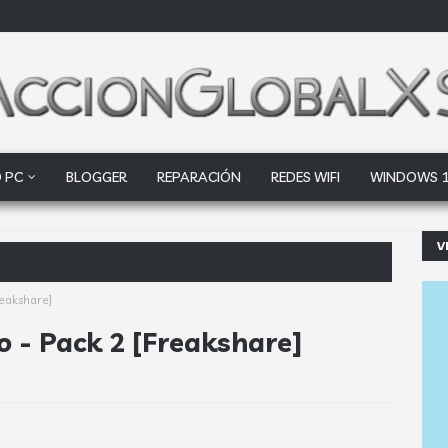
 PC
BLOGGER
REPARACIÓN
REDES WIFI
WINDOWS 
V
oogle Drive y Dropbox que las empresa
reakshare]
o - Pack 2 [Freakshare]