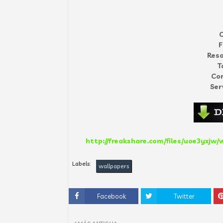
C
F
Reso
T
Co
Ser
http://freakshare.com/files/uoe3yxjw/
Labels:
wallpapers
Facebook
Twitter