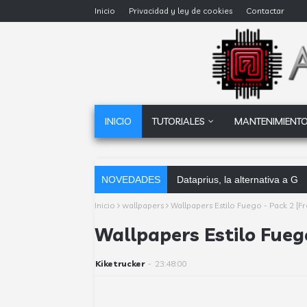
Inicio
Privacidad y ley de cookies
Contactar
INICIO
TUTORIALES
MANTENIMIENTO
NOVEDADES
Dataprius, la alternativa a G
Inicio
wallpapers
Wallpapers Estilo Fuego - Pack 2 [F
Wallpapers Estilo Fueg
Kiketrucker
-
23:48:00