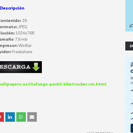
Descripción
ontenido:
29
ormato:
JPEG
lución:
1024x768
amaño
: 7,6 mb
mpresor:
WinRar
D
vidor:
Freakshare
wallpapers-estilofuego-pack2-kiketrucker.rar.html