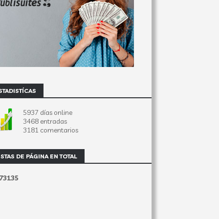
STADISTÍCAS
5937 días online
3468 entradas
3181 comentarios
ISTAS DE PÁGINA EN TOTAL
7
3
1
3
5