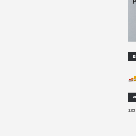
E
V
1
3
2