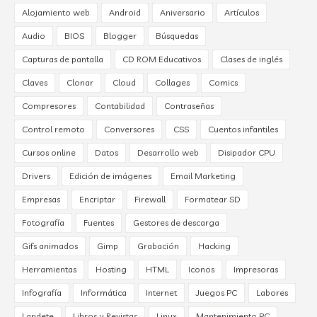
Alojamiento web
Android
Aniversario
Artículos
Audio
BIOS
Blogger
Búsquedas
Capturas de pantalla
CD ROM Educativos
Clases de inglés
Claves
Clonar
Cloud
Collages
Comics
Compresores
Contabilidad
Contraseñas
Control remoto
Conversores
CSS
Cuentos infantiles
Cursos online
Datos
Desarrollo web
Disipador CPU
Drivers
Edición de imágenes
Email Marketing
Empresas
Encriptar
Firewall
Formatear SD
Fotografía
Fuentes
Gestores de descarga
Gifs animados
Gimp
Grabación
Hacking
Herramientas
Hosting
HTML
Iconos
Impresoras
Infografía
Informática
Internet
Juegos PC
Labores
Landete
Libros y Revistas
Linux
Mantenimiento PC