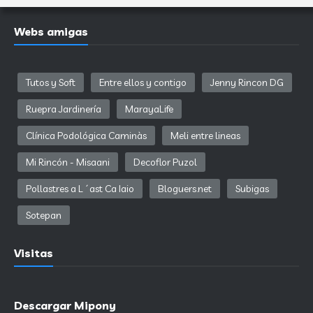
Webs amigas
Tutos y Soft
Entre ellos y contigo
Jenny Rincon DG
Ruepra Jardinería
MarayaLife
Clínica Podológica Caminàs
Meli entre lineas
Mi Rincón - Misaani
Decoflor Puzol
Pollastres a L´ast Ca Iaio
Bloguers.net
Subigas
Sotepan
Visitas
Descargar Mipony