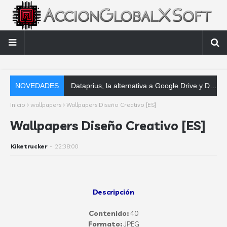
NOVEDADES
Dataprius, la alternativa a Google Drive y Dropbox que las empresas deberían
Inicio
wallpapers
Wallpapers Diseño Creativo [ES]
Wallpapers Diseño Creativo [ES]
Kiketrucker
-
22:38:00
Descripción
Contenido:
40
Formato:
JPEG