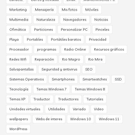
Marketing
Mensajería
Mis fotos
Móviles
Multimedia
Naturaleza
Navegadores
Noticias
Ofimática
Particiones
Personalizar PC
Pinceles
Playa
Portables
Portátiles baratos
Privacidad
Procesador
programas
Radio Online
Recursos gráficos
Redes Wifi
Reparación
Rio Magro
Rio Mira
Salvapantallas
Seguridad y antivirus
SEO
Sistemas Operativos
Smartphones
Smartwatches
SSD
Tecnología
Temas Windows 7
Temas Windows 8
Temas XP
Traductor
Traductores
Tutoriales
Unidades virtuales
Utilidades
Variado
Video
wallpapers
Webs de interes
Windows 10
Windows 11
WordPress