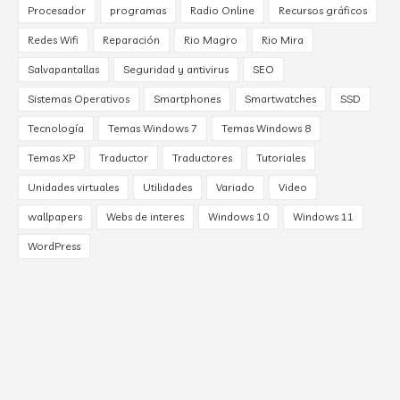
Procesador
programas
Radio Online
Recursos gráficos
Redes Wifi
Reparación
Rio Magro
Rio Mira
Salvapantallas
Seguridad y antivirus
SEO
Sistemas Operativos
Smartphones
Smartwatches
SSD
Tecnología
Temas Windows 7
Temas Windows 8
Temas XP
Traductor
Traductores
Tutoriales
Unidades virtuales
Utilidades
Variado
Video
wallpapers
Webs de interes
Windows 10
Windows 11
WordPress