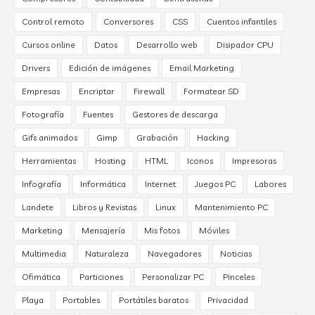
Control remoto
Conversores
CSS
Cuentos infantiles
Cursos online
Datos
Desarrollo web
Disipador CPU
Drivers
Edición de imágenes
Email Marketing
Empresas
Encriptar
Firewall
Formatear SD
Fotografía
Fuentes
Gestores de descarga
Gifs animados
Gimp
Grabación
Hacking
Herramientas
Hosting
HTML
Iconos
Impresoras
Infografía
Informática
Internet
Juegos PC
Labores
Landete
Libros y Revistas
Linux
Mantenimiento PC
Marketing
Mensajería
Mis fotos
Móviles
Multimedia
Naturaleza
Navegadores
Noticias
Ofimática
Particiones
Personalizar PC
Pinceles
Playa
Portables
Portátiles baratos
Privacidad