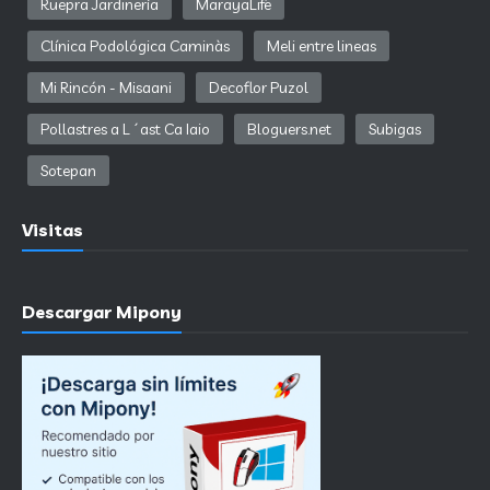
Ruepra Jardinería
MarayaLife
Clínica Podológica Caminàs
Meli entre lineas
Mi Rincón - Misaani
Decoflor Puzol
Pollastres a L´ast Ca Iaio
Bloguers.net
Subigas
Sotepan
Visitas
Descargar Mipony