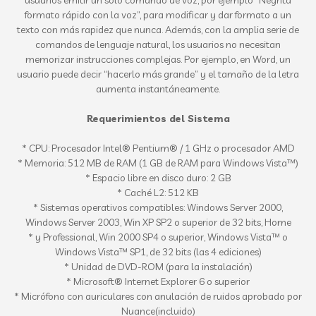
usuarios emitir un solo comando de voz, por ejemplo “Negrita
formato rápido con la voz”, para modificar y dar formato a un
texto con más rapidez que nunca. Además, con la amplia serie de
comandos de lenguaje natural, los usuarios no necesitan
memorizar instrucciones complejas. Por ejemplo, en Word, un
usuario puede decir “hacerlo más grande” y el tamaño de la letra
aumenta instantáneamente.
Requerimientos del Sistema
* CPU: Procesador Intel® Pentium® / 1 GHz o procesador AMD
* Memoria: 512 MB de RAM (1 GB de RAM para Windows Vista™)
* Espacio libre en disco duro: 2 GB
* Caché L2: 512 KB
* Sistemas operativos compatibles: Windows Server 2000,
Windows Server 2003, Win XP SP2 o superior de 32 bits, Home
* y Professional, Win 2000 SP4 o superior, Windows Vista™ o
Windows Vista™ SP1, de 32 bits (las 4 ediciones)
* Unidad de DVD-ROM (para la instalación)
* Microsoft® Internet Explorer 6 o superior
* Micrófono con auriculares con anulación de ruidos aprobado por
Nuance(incluido)