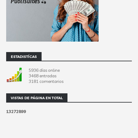
ESTADISTÍCAS
5936 días online
3468 entradas
3181 comentarios
VISTAS DE PÁGINA EN TOTAL
1
3
2
7
2
8
9
9