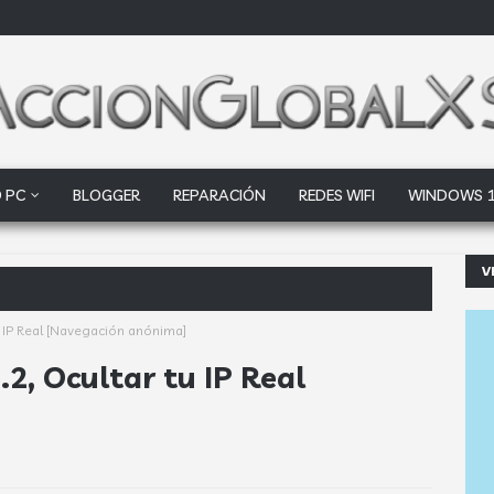
 PC
BLOGGER
REPARACIÓN
REDES WIFI
WINDOWS 
V
ogle Drive y Dropb
tu IP Real [Navegación anónima]
.2, Ocultar tu IP Real