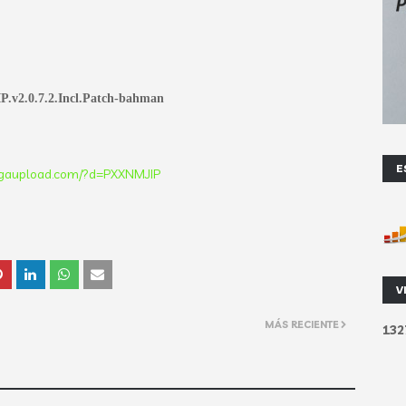
P.v2.0.7.2.Incl.Patch-bahman
E
egaupload.com/?d=PXXNMJIP
V
MÁS RECIENTE
1
3
2