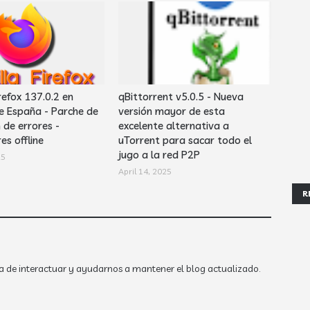
refox 137.0.2 en
qBittorrent v5.0.5 - Nueva
e España - Parche de
versión mayor de esta
 de errores -
excelente alternativa a
es offline
uTorrent para sacar todo el
jugo a la red P2P
25
April 14, 2025
R
a de interactuar y ayudarnos a mantener el blog actualizado.