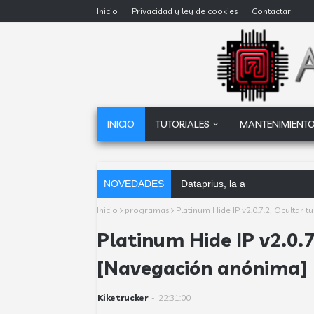
Inicio
Privacidad y ley de cookies
Contactar
INICIO
TUTORIALES
MANTENIMIENTO
NOVEDADES
Dataprius, la alternativa a Go
Inicio
programas
Platinum Hide IP v2.0.7.2, Ocultar 
Platinum Hide IP v2.0.7
[Navegación anónima]
Kiketrucker
-
22:31:00