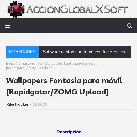
NOVEDADES
Software contable automático: factores clave que debes analizar
Inicio
Smartphones
Wallpapers Fantasia para móvil
[Rapidgator/ZOMG Upload]
Wallpapers Fantasia para móvil
[Rapidgator/ZOMG Upload]
Kiketrucker
-
19:00:00
Descripción