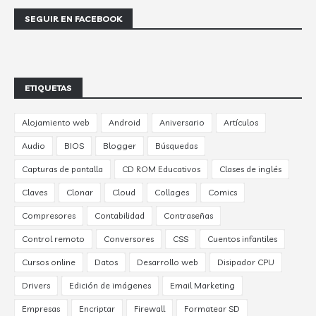
SEGUIR EN FACEBOOK
ETIQUETAS
Alojamiento web
Android
Aniversario
Artículos
Audio
BIOS
Blogger
Búsquedas
Capturas de pantalla
CD ROM Educativos
Clases de inglés
Claves
Clonar
Cloud
Collages
Comics
Compresores
Contabilidad
Contraseñas
Control remoto
Conversores
CSS
Cuentos infantiles
Cursos online
Datos
Desarrollo web
Disipador CPU
Drivers
Edición de imágenes
Email Marketing
Empresas
Encriptar
Firewall
Formatear SD