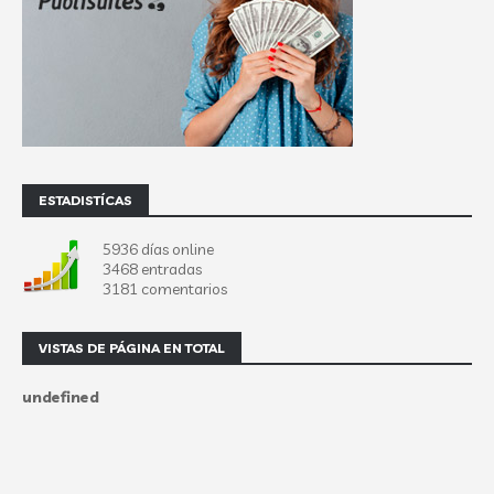
ESTADISTÍCAS
5936 días online
3468 entradas
3181 comentarios
VISTAS DE PÁGINA EN TOTAL
u
n
d
e
f
n
e
d