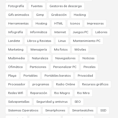
Fotografía
Fuentes
Gestores de descarga
Gifs animados
Gimp
Grabación
Hacking
Herramientas
Hosting
HTML
Iconos
Impresoras
Infografía
Informática
Internet
Juegos PC
Labores
Landete
Libros y Revistas
Linux
Mantenimiento PC
Marketing
Mensajería
Mis fotos
Móviles
Multimedia
Naturaleza
Navegadores
Noticias
Ofimática
Particiones
Personalizar PC
Pinceles
Playa
Portables
Portátiles baratos
Privacidad
Procesador
programas
Radio Online
Recursos gráficos
Redes Wifi
Reparación
Rio Magro
Rio Mira
Salvapantallas
Seguridad y antivirus
SEO
Sistemas Operativos
Smartphones
Smartwatches
SSD