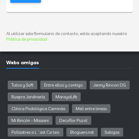
Al utilizar este formulario de contacto, estás aceptando nuestra
Política de privacidad
Webs amigas
Tutos y Soft
Entre ellos y contigo
Jenny Rincon DG
Ruepra Jardinería
MarayaLife
Clínica Podológica Caminàs
Meli entre lineas
Mi Rincón - Misaani
Decoflor Puzol
Pollastres a L´ast Ca Iaio
Bloguers.net
Subigas