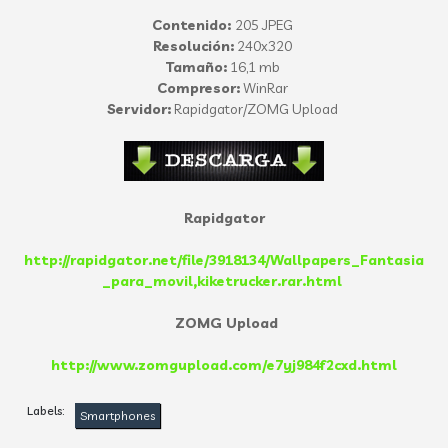
Contenido:
205 JPEG
Resolución:
240x320
Tamaño:
16,1 mb
Compresor:
WinRar
Servidor:
Rapidgator/ZOMG Upload
Rapidgator
http://rapidgator.net/file/3918134/Wallpapers_Fantasia
_para_movil,kiketrucker.rar.html
ZOMG Upload
http://www.zomgupload.com/e7yj984f2cxd.html
Labels:
Smartphones