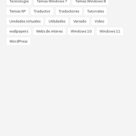
Tecnología
Temas Windows 7
Temas Windows 8
Temas XP
Traductor
Traductores
Tutoriales
Unidades virtuales
Utilidades
Variado
Video
wallpapers
Webs de interes
Windows 10
Windows 11
WordPress