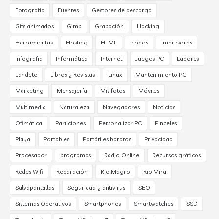
Fotografía
Fuentes
Gestores de descarga
Gifs animados
Gimp
Grabación
Hacking
Herramientas
Hosting
HTML
Iconos
Impresoras
Infografía
Informática
Internet
Juegos PC
Labores
Landete
Libros y Revistas
Linux
Mantenimiento PC
Marketing
Mensajería
Mis fotos
Móviles
Multimedia
Naturaleza
Navegadores
Noticias
Ofimática
Particiones
Personalizar PC
Pinceles
Playa
Portables
Portátiles baratos
Privacidad
Procesador
programas
Radio Online
Recursos gráficos
Redes Wifi
Reparación
Rio Magro
Rio Mira
Salvapantallas
Seguridad y antivirus
SEO
Sistemas Operativos
Smartphones
Smartwatches
SSD