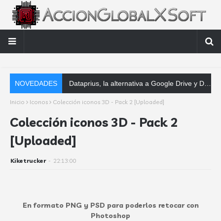
NOVEDADES
Dataprius, la alternativa a Google Drive y Dropbox que las empresas deberían conocer
Inicio
Iconos
Colección iconos 3D - Pack 2 [Uploaded]
Colección iconos 3D - Pack 2
[Uploaded]
Kiketrucker
-
22:13:00
En formato PNG y PSD para poderlos retocar con
Photoshop