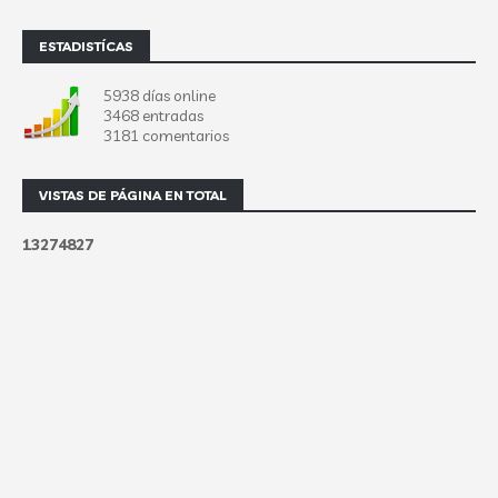
ESTADISTÍCAS
5938 días online
3468 entradas
3181 comentarios
VISTAS DE PÁGINA EN TOTAL
1
3
2
7
4
8
2
7