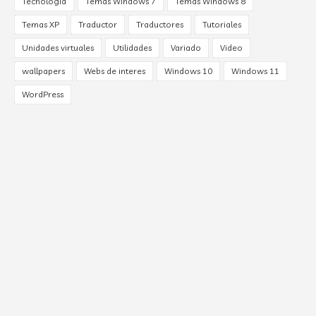
Tecnología
Temas Windows 7
Temas Windows 8
Temas XP
Traductor
Traductores
Tutoriales
Unidades virtuales
Utilidades
Variado
Video
wallpapers
Webs de interes
Windows 10
Windows 11
WordPress