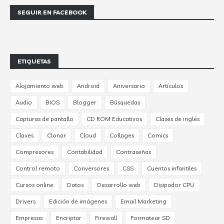
SEGUIR EN FACEBOOK
ETIQUETAS
Alojamiento web
Android
Aniversario
Artículos
Audio
BIOS
Blogger
Búsquedas
Capturas de pantalla
CD ROM Educativos
Clases de inglés
Claves
Clonar
Cloud
Collages
Comics
Compresores
Contabilidad
Contraseñas
Control remoto
Conversores
CSS
Cuentos infantiles
Cursos online
Datos
Desarrollo web
Disipador CPU
Drivers
Edición de imágenes
Email Marketing
Empresas
Encriptar
Firewall
Formatear SD