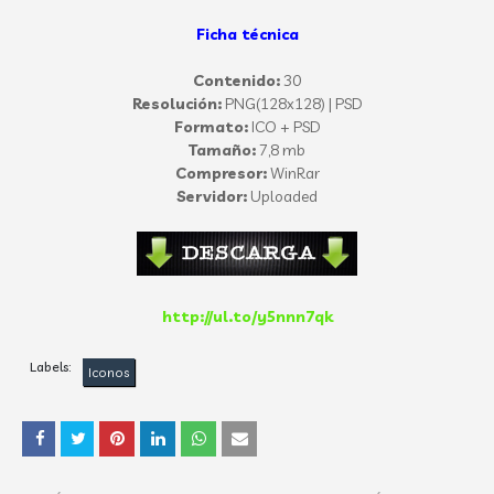
Ficha técnica
Contenido:
30
Resolución:
PNG(128x128) | PSD
Formato:
ICO + PSD
Tamaño:
7,8 mb
Compresor:
WinRar
Servidor:
Uploaded
http://ul.to/y5nnn7qk
Labels:
Iconos