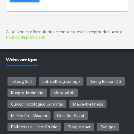
Al utilizar este formulario de contacto, estás aceptando nuestra
Política de privacidad
Webs amigas
Tutos y Soft
Entre ellos y contigo
Jenny Rincon DG
Ruepra Jardinería
MarayaLife
Clínica Podológica Caminàs
Meli entre lineas
Mi Rincón - Misaani
Decoflor Puzol
Pollastres a L´ast Ca Iaio
Bloguers.net
Subigas