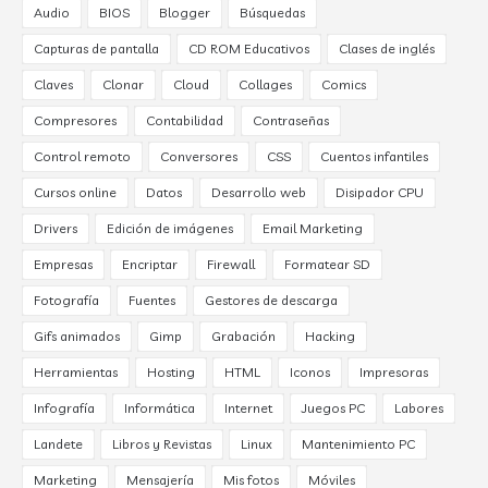
Audio
BIOS
Blogger
Búsquedas
Capturas de pantalla
CD ROM Educativos
Clases de inglés
Claves
Clonar
Cloud
Collages
Comics
Compresores
Contabilidad
Contraseñas
Control remoto
Conversores
CSS
Cuentos infantiles
Cursos online
Datos
Desarrollo web
Disipador CPU
Drivers
Edición de imágenes
Email Marketing
Empresas
Encriptar
Firewall
Formatear SD
Fotografía
Fuentes
Gestores de descarga
Gifs animados
Gimp
Grabación
Hacking
Herramientas
Hosting
HTML
Iconos
Impresoras
Infografía
Informática
Internet
Juegos PC
Labores
Landete
Libros y Revistas
Linux
Mantenimiento PC
Marketing
Mensajería
Mis fotos
Móviles