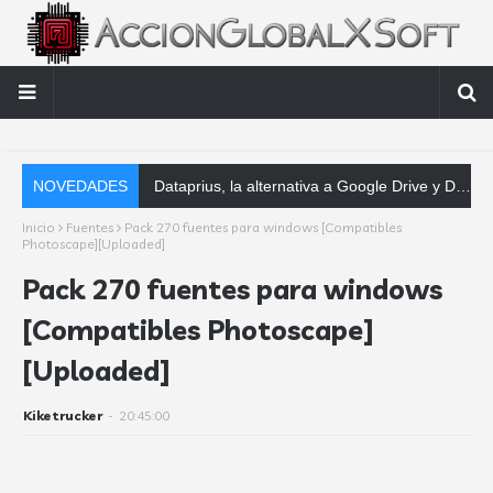
NOVEDADES
Dataprius, la alternativa a Google Drive y Dropbox que las empresas deberían conocer
Inicio
Fuentes
Pack 270 fuentes para windows [Compatibles
Photoscape][Uploaded]
Pack 270 fuentes para windows
[Compatibles Photoscape]
[Uploaded]
Kiketrucker
-
20:45:00