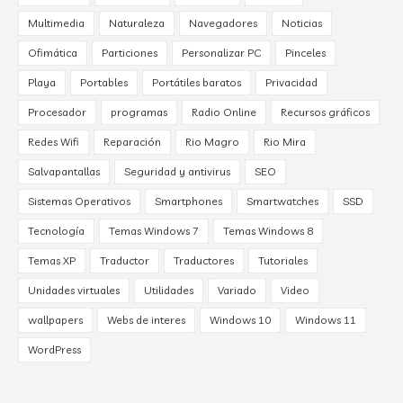
Multimedia
Naturaleza
Navegadores
Noticias
Ofimática
Particiones
Personalizar PC
Pinceles
Playa
Portables
Portátiles baratos
Privacidad
Procesador
programas
Radio Online
Recursos gráficos
Redes Wifi
Reparación
Rio Magro
Rio Mira
Salvapantallas
Seguridad y antivirus
SEO
Sistemas Operativos
Smartphones
Smartwatches
SSD
Tecnología
Temas Windows 7
Temas Windows 8
Temas XP
Traductor
Traductores
Tutoriales
Unidades virtuales
Utilidades
Variado
Video
wallpapers
Webs de interes
Windows 10
Windows 11
WordPress