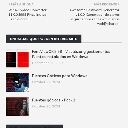
MÁS ANTIGUA
MÁS RECIENTE
WinAVI Video Converter
Awesome Password Generator
11.0.0.3995 Final [Ingles]
v1.0.0 [Generador de claves
[FreakShare]
seguras para redes wifi o sitios
web][4shared]
ENTRADAS QUE PUEDEN INTERESARTE
FontViewOK 8.58 - Visualizar y gestionar las
fuentes instaladas en Windows
December 31, 2024
Fuentes Góticas para Windows
October 21, 2024
Fuentes góticas - Pack 2
October 21, 2024