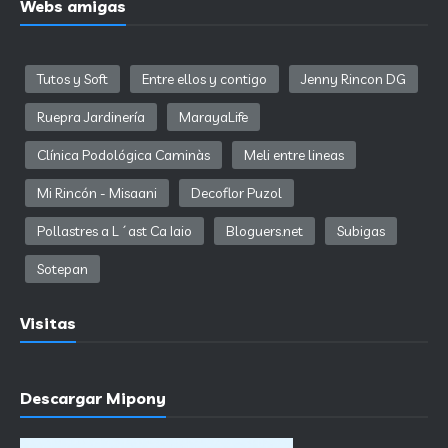
Webs amigas
Tutos y Soft
Entre ellos y contigo
Jenny Rincon DG
Ruepra Jardinería
MarayaLife
Clínica Podológica Caminàs
Meli entre lineas
Mi Rincón - Misaani
Decoflor Puzol
Pollastres a L´ast Ca Iaio
Bloguers.net
Subigas
Sotepan
Visitas
Descargar Mipony