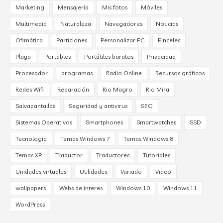
Marketing
Mensajería
Mis fotos
Móviles
Multimedia
Naturaleza
Navegadores
Noticias
Ofimática
Particiones
Personalizar PC
Pinceles
Playa
Portables
Portátiles baratos
Privacidad
Procesador
programas
Radio Online
Recursos gráficos
Redes Wifi
Reparación
Rio Magro
Rio Mira
Salvapantallas
Seguridad y antivirus
SEO
Sistemas Operativos
Smartphones
Smartwatches
SSD
Tecnología
Temas Windows 7
Temas Windows 8
Temas XP
Traductor
Traductores
Tutoriales
Unidades virtuales
Utilidades
Variado
Video
wallpapers
Webs de interes
Windows 10
Windows 11
WordPress