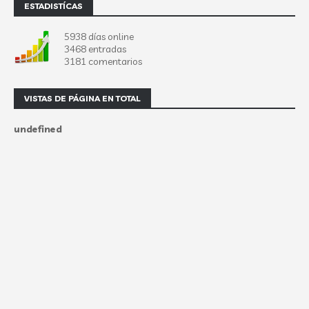
ESTADISTÍCAS
5938 días online
3468 entradas
3181 comentarios
VISTAS DE PÁGINA EN TOTAL
u
n
d
e
f
n
e
d