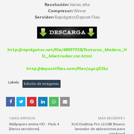
Resolución:
Varias, alta
Compresor:
Winrar
Servidor:
Rapidgator/Deposit Files
http://rapidgator.net/file/48097338/Texturas_Madera_H
D,_kiketrucker.rar.html
http://depositfiles.com/files/uyscj53kc
Labels:
Edición de imágenes
MÁS ANTIGUA
MÁS RECIENTE
Wallpapers anime HD - Pack 4
XUS Desktop Pro v2.0.89 [Nuevo
[Varios servidores]
lanzador de aplicaciones para
windows]