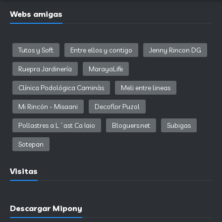
Webs amigas
Tutos y Soft
Entre ellos y contigo
Jenny Rincon DG
Ruepra Jardinería
MarayaLife
Clínica Podológica Caminàs
Meli entre lineas
Mi Rincón - Misaani
Decoflor Puzol
Pollastres a L´ast Ca Iaio
Bloguers.net
Subigas
Sotepan
Visitas
Descargar Mipony