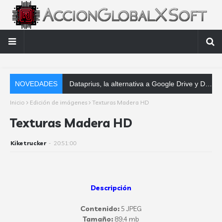
NOVEDADES
Dataprius, la alternativa a Google Drive y Dropbox que las empresas deberí
Inicio
Edición de imágenes
Texturas Madera HD
Texturas Madera HD
Kiketrucker
-
20:51:00
Descripción
Contenido:
5 JPEG
Tamaño:
89,4 mb