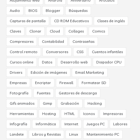
Alojamiento web
Android
Aniversario
Artículos
Audio
BIOS
Blogger
Búsquedas
Capturas de pantalla
CD ROM Educativos
Clases de inglés
Claves
Clonar
Cloud
Collages
Comics
Compresores
Contabilidad
Contraseñas
Control remoto
Conversores
CSS
Cuentos infantiles
Cursos online
Datos
Desarrollo web
Disipador CPU
Drivers
Edición de imágenes
Email Marketing
Empresas
Encriptar
Firewall
Formatear SD
Fotografía
Fuentes
Gestores de descarga
Gifs animados
Gimp
Grabación
Hacking
Herramientas
Hosting
HTML
Iconos
Impresoras
Infografía
Informática
Internet
Juegos PC
Labores
Landete
Libros y Revistas
Linux
Mantenimiento PC