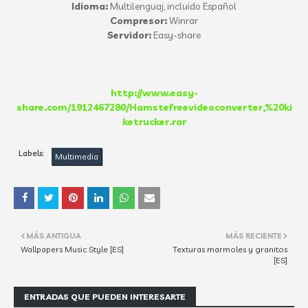
Idioma:
Multilenguaj, incluido Español
Compresor:
Winrar
Servidor:
Easy-share
http://www.easy-
share.com/1912467280/Hamstefreevideoconverter,%20ki
ketrucker.rar
Labels:
Multimedia
MÁS ANTIGUA
MÁS RECIENTE
Wallpapers Music Style [ES]
Texturas marmoles y granitos
[ES]
ENTRADAS QUE PUEDEN INTERESARTE