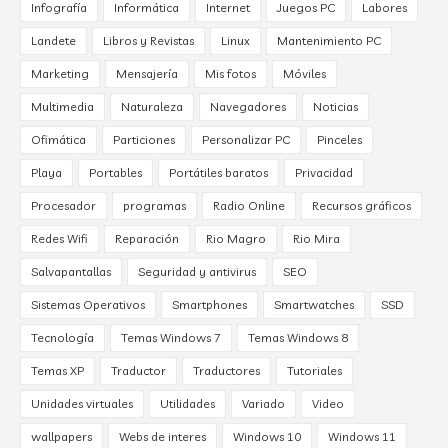
Infografía
Informática
Internet
Juegos PC
Labores
Landete
Libros y Revistas
Linux
Mantenimiento PC
Marketing
Mensajería
Mis fotos
Móviles
Multimedia
Naturaleza
Navegadores
Noticias
Ofimática
Particiones
Personalizar PC
Pinceles
Playa
Portables
Portátiles baratos
Privacidad
Procesador
programas
Radio Online
Recursos gráficos
Redes Wifi
Reparación
Rio Magro
Rio Mira
Salvapantallas
Seguridad y antivirus
SEO
Sistemas Operativos
Smartphones
Smartwatches
SSD
Tecnología
Temas Windows 7
Temas Windows 8
Temas XP
Traductor
Traductores
Tutoriales
Unidades virtuales
Utilidades
Variado
Video
wallpapers
Webs de interes
Windows 10
Windows 11