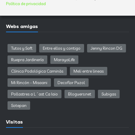
Política de privacidad
Webs amigas
Tutos y Soft
Entre ellos y contigo
Jenny Rincon DG
Ruepra Jardinería
MarayaLife
Clínica Podológica Caminàs
Meli entre lineas
Mi Rincón - Misaani
Decoflor Puzol
Pollastres a L´ast Ca Iaio
Bloguers.net
Subigas
Sotepan
Visitas