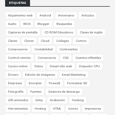
ETIQUETAS
Alojamiento web
Android
Aniversario
Artículos
Audio
BIOS
Blogger
Búsquedas
Capturas de pantalla
CD ROM Educativos
Clases de inglés
Claves
Clonar
Cloud
Collages
Comics
Compresores
Contabilidad
Contraseñas
Control remoto
Conversores
CSS
Cuentos infantiles
Cursos online
Datos
Desarrollo web
Disipador CPU
Drivers
Edición de imágenes
Email Marketing
Empresas
Encriptar
Firewall
Formatear SD
Fotografía
Fuentes
Gestores de descarga
Gifs animados
Gimp
Grabación
Hacking
Herramientas
Hosting
HTML
Iconos
Impresoras