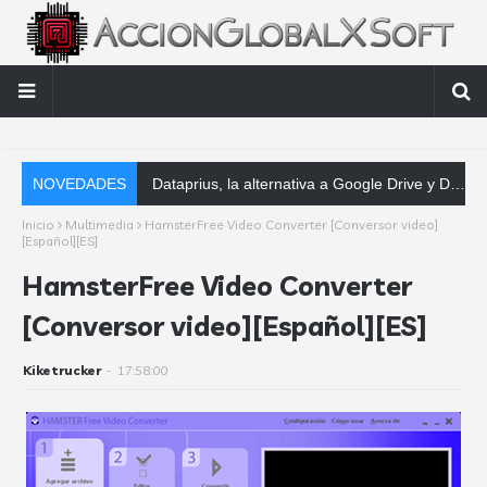
NOVEDADES
Dataprius, la alternativa a Google Drive y Dropbox que las empresas deberían conocer
Inicio
Multimedia
HamsterFree Video Converter [Conversor video]
[Español][ES]
HamsterFree Video Converter
[Conversor video][Español][ES]
Kiketrucker
-
17:58:00