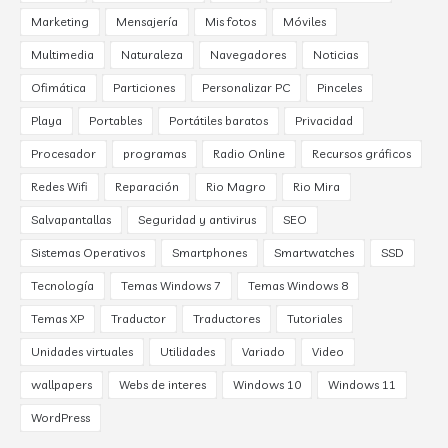
Marketing
Mensajería
Mis fotos
Móviles
Multimedia
Naturaleza
Navegadores
Noticias
Ofimática
Particiones
Personalizar PC
Pinceles
Playa
Portables
Portátiles baratos
Privacidad
Procesador
programas
Radio Online
Recursos gráficos
Redes Wifi
Reparación
Rio Magro
Rio Mira
Salvapantallas
Seguridad y antivirus
SEO
Sistemas Operativos
Smartphones
Smartwatches
SSD
Tecnología
Temas Windows 7
Temas Windows 8
Temas XP
Traductor
Traductores
Tutoriales
Unidades virtuales
Utilidades
Variado
Video
wallpapers
Webs de interes
Windows 10
Windows 11
WordPress