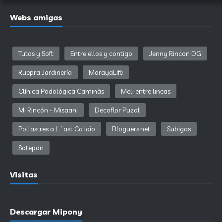
Webs amigas
Tutos y Soft
Entre ellos y contigo
Jenny Rincon DG
Ruepra Jardinería
MarayaLife
Clínica Podológica Caminàs
Meli entre lineas
Mi Rincón - Misaani
Decoflor Puzol
Pollastres a L´ast Ca Iaio
Bloguers.net
Subigas
Sotepan
Visitas
Descargar Mipony