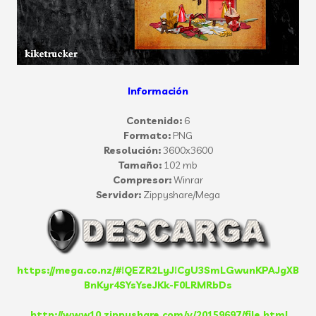
Información
Contenido:
6
Formato:
PNG
Resolución:
3600x3600
Tamaño:
102 mb
Compresor:
Winrar
Servidor:
Zippyshare/Mega
https://mega.co.nz/#!QEZR2LyJ!CgU3SmLGwunKPAJgXB
BnKyr4SYsYseJKk-F0LRMRbDs
http://www10.zippyshare.com/v/20159697/file.html