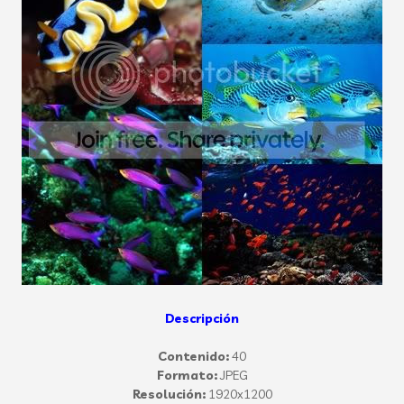
Descripción
Contenido:
40
Formato:
JPEG
Resolución:
1920x1200