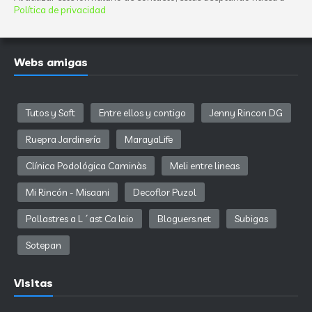
Política de privacidad
Webs amigas
Tutos y Soft
Entre ellos y contigo
Jenny Rincon DG
Ruepra Jardinería
MarayaLife
Clínica Podológica Caminàs
Meli entre lineas
Mi Rincón - Misaani
Decoflor Puzol
Pollastres a L´ast Ca Iaio
Bloguers.net
Subigas
Sotepan
Visitas