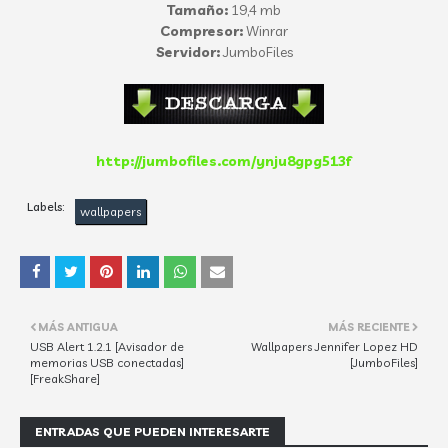
Tamaño:
19,4 mb
Compresor:
Winrar
Servidor:
JumboFiles
http://jumbofiles.com/ynju8gpg513f
Labels:
wallpapers
MÁS ANTIGUA
MÁS RECIENTE
USB Alert 1.2.1 [Avisador de
Wallpapers Jennifer Lopez HD
memorias USB conectadas]
[JumboFiles]
[FreakShare]
ENTRADAS QUE PUEDEN INTERESARTE