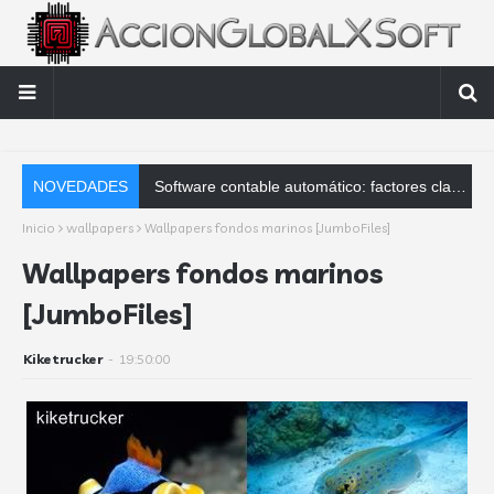
NOVEDADES
Software contable automático: factores clave que debes analizar
Inicio
wallpapers
Wallpapers fondos marinos [JumboFiles]
Wallpapers fondos marinos
[JumboFiles]
Kiketrucker
-
19:50:00