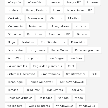
Infografía
Informática
Internet
Juegos PC
Labores
Landete
Libros y Revistas
Linux
Mantenimiento PC
Marketing
Mensajería
Mis fotos
Móviles
Multimedia
Naturaleza
Navegadores
Noticias
Ofimática
Particiones
Personalizar PC
Pinceles
Playa
Portables
Portátiles baratos
Privacidad
Procesador
programas
Radio Online
Recursos gráficos
Redes Wifi
Reparación
Rio Magro
Rio Mira
Salvapantallas
Seguridad y antivirus
SEO
Sistemas Operativos
Smartphones
Smartwatches
SSD
Tecnología
Temas Windows 7
Temas Windows 8
Temas XP
Traductor
Traductores
Tutoriales
Unidades virtuales
Utilidades
Variado
Video
wallpapers
Webs de interes
Windows 10
Windows 11