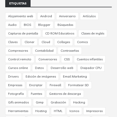
ETIQUETAS
Alojamiento web
Android
Aniversario
Artículos
Audio
BIOS
Blogger
Búsquedas
Capturas de pantalla
CD ROM Educativos
Clases de inglés
Claves
Clonar
Cloud
Collages
Comics
Compresores
Contabilidad
Contraseñas
Control remoto
Conversores
CSS
Cuentos infantiles
Cursos online
Datos
Desarrollo web
Disipador CPU
Drivers
Edición de imágenes
Email Marketing
Empresas
Encriptar
Firewall
Formatear SD
Fotografía
Fuentes
Gestores de descarga
Gifs animados
Gimp
Grabación
Hacking
Herramientas
Hosting
HTML
Iconos
Impresoras