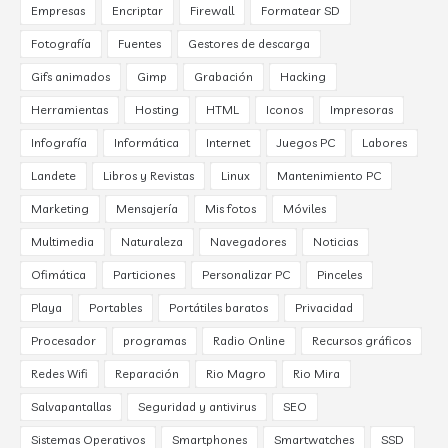
Empresas
Encriptar
Firewall
Formatear SD
Fotografía
Fuentes
Gestores de descarga
Gifs animados
Gimp
Grabación
Hacking
Herramientas
Hosting
HTML
Iconos
Impresoras
Infografía
Informática
Internet
Juegos PC
Labores
Landete
Libros y Revistas
Linux
Mantenimiento PC
Marketing
Mensajería
Mis fotos
Móviles
Multimedia
Naturaleza
Navegadores
Noticias
Ofimática
Particiones
Personalizar PC
Pinceles
Playa
Portables
Portátiles baratos
Privacidad
Procesador
programas
Radio Online
Recursos gráficos
Redes Wifi
Reparación
Rio Magro
Rio Mira
Salvapantallas
Seguridad y antivirus
SEO
Sistemas Operativos
Smartphones
Smartwatches
SSD