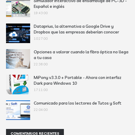
Simulador interactivo de ensamblaje de PC-3D -
Español e inglés
19:43:00
Dataprius, la alternativa a Google Drive y
Dropbox que las empresas deberían conocer
10:27:00
Opciones a valorar cuando la fibra óptica no llega
a tu casa
22:36:00
MiPony v3.3.0 + Portable - Ahora con interfaz
Dark para Windows 10
17:11:00
Comunicado para los lectores de Tutos y Soft
22:04:00
COMENTARIOS RECIENTES