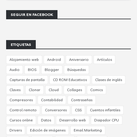
SEGUIR EN FACEBOOK
ETIQUETAS
Alojamiento web
Android
Aniversario
Artículos
Audio
BIOS
Blogger
Búsquedas
Capturas de pantalla
CD ROM Educativos
Clases de inglés
Claves
Clonar
Cloud
Collages
Comics
Compresores
Contabilidad
Contraseñas
Control remoto
Conversores
CSS
Cuentos infantiles
Cursos online
Datos
Desarrollo web
Disipador CPU
Drivers
Edición de imágenes
Email Marketing