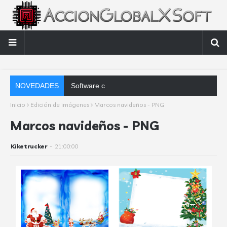
NOVEDADES
Software contable automático: factores cla
Inicio
Edición de imágenes
Marcos navideños - PNG
Marcos navideños - PNG
Kiketrucker
-
21:00:00