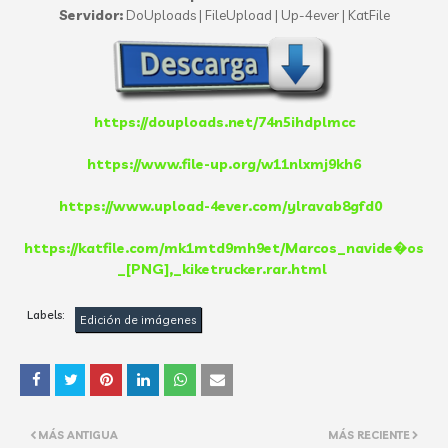
Servidor:
DoUploads | FileUpload | Up-4ever | KatFile
https://douploads.net/74n5ihdplmcc
https://www.file-up.org/w11nlxmj9kh6
https://www.upload-4ever.com/ylravab8gfd0
https://katfile.com/mk1mtd9mh9et/Marcos_navide�os
_[PNG],_kiketrucker.rar.html
Labels:
Edición de imágenes
MÁS ANTIGUA
MÁS RECIENTE