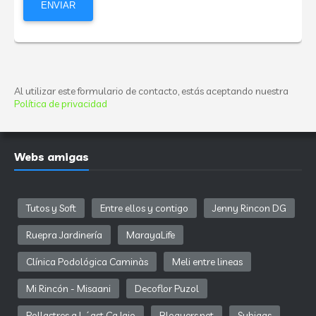
Al utilizar este formulario de contacto, estás aceptando nuestra
Política de privacidad
Webs amigas
Tutos y Soft
Entre ellos y contigo
Jenny Rincon DG
Ruepra Jardinería
MarayaLife
Clínica Podológica Caminàs
Meli entre lineas
Mi Rincón - Misaani
Decoflor Puzol
Pollastres a L´ast Ca Iaio
Bloguers.net
Subigas