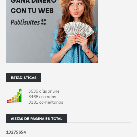
ESTADISTÍCAS
5939 días online
3468 entradas
3181 comentarios
VISTAS DE PÁGINA EN TOTAL
1
3
2
7
5
6
5
4