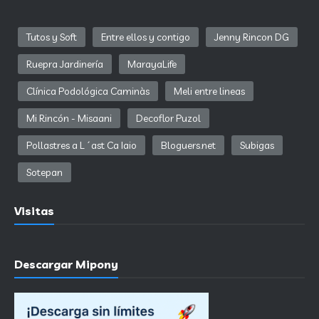
Tutos y Soft
Entre ellos y contigo
Jenny Rincon DG
Ruepra Jardinería
MarayaLife
Clínica Podológica Caminàs
Meli entre lineas
Mi Rincón - Misaani
Decoflor Puzol
Pollastres a L´ast Ca Iaio
Bloguers.net
Subigas
Sotepan
Visitas
Descargar Mipony