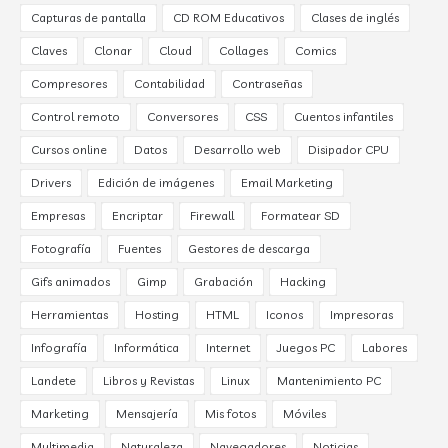
Capturas de pantalla
CD ROM Educativos
Clases de inglés
Claves
Clonar
Cloud
Collages
Comics
Compresores
Contabilidad
Contraseñas
Control remoto
Conversores
CSS
Cuentos infantiles
Cursos online
Datos
Desarrollo web
Disipador CPU
Drivers
Edición de imágenes
Email Marketing
Empresas
Encriptar
Firewall
Formatear SD
Fotografía
Fuentes
Gestores de descarga
Gifs animados
Gimp
Grabación
Hacking
Herramientas
Hosting
HTML
Iconos
Impresoras
Infografía
Informática
Internet
Juegos PC
Labores
Landete
Libros y Revistas
Linux
Mantenimiento PC
Marketing
Mensajería
Mis fotos
Móviles
Multimedia
Naturaleza
Navegadores
Noticias