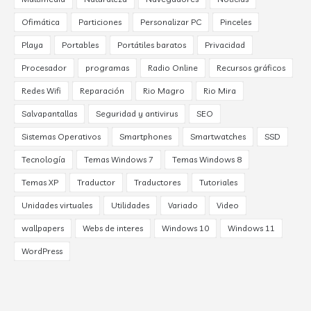
Ofimática
Particiones
Personalizar PC
Pinceles
Playa
Portables
Portátiles baratos
Privacidad
Procesador
programas
Radio Online
Recursos gráficos
Redes Wifi
Reparación
Rio Magro
Rio Mira
Salvapantallas
Seguridad y antivirus
SEO
Sistemas Operativos
Smartphones
Smartwatches
SSD
Tecnología
Temas Windows 7
Temas Windows 8
Temas XP
Traductor
Traductores
Tutoriales
Unidades virtuales
Utilidades
Variado
Video
wallpapers
Webs de interes
Windows 10
Windows 11
WordPress