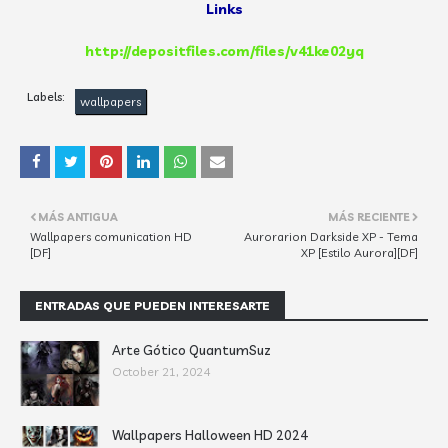
Links
http://depositfiles.com/files/v41ke02yq
Labels:
wallpapers
MÁS ANTIGUA
MÁS RECIENTE
Wallpapers comunication HD
Aurorarion Darkside XP - Tema
[DF]
XP [Estilo Aurora][DF]
ENTRADAS QUE PUEDEN INTERESARTE
Arte Gótico QuantumSuz
October 21, 2024
Wallpapers Halloween HD 2024