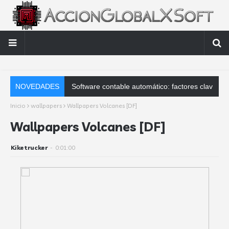
NOVEDADES
Software contable automático: factores clave que debes analizar
Inicio
wallpapers
Wallpapers Volcanes [DF]
Wallpapers Volcanes [DF]
Kiketrucker
-
0:01:00