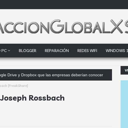
 PC
BLOGGER
REPARACIÓN
REDES WIFI
WINDOWS 
V
Google Drive y Dropbox que las empresas deberían conocer
bach [FreakShare]
- Joseph Rossbach