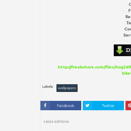
C
F
Re
T
Co
Ser
http://freakshare.com/files/hag2d
kike
Labels:
wallpapers
Facebook
Twitter
MÁS ANTIGUA