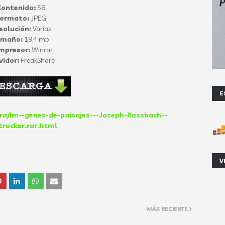
ontenido:
56
ormato:
JPEG
solución:
Varias
amaño:
19,4 mb
mpresor:
Winrar
vidor:
FreakShare
E
9ra/Im--genes-de-paisajes---Joseph-Rossbach--
trucker.rar.html
V
MÁS RECIENTE