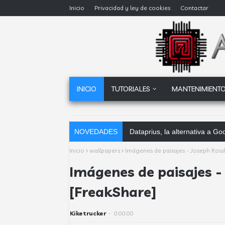
Inicio
Privacidad y ley de cookies
Contactar
INICIO
TUTORIALES
MANTENIMIENTO
NOVEDADES
Dataprius, la alternativa a 
Inicio
wallpapers
Imágenes de paisajes - Joseph Ross
Imágenes de paisajes 
[FreakShare]
Kiketrucker
-
0:00:00