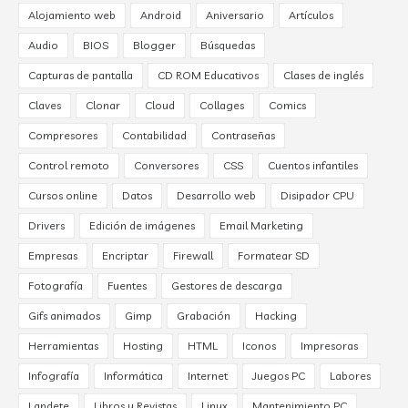
Alojamiento web
Android
Aniversario
Artículos
Audio
BIOS
Blogger
Búsquedas
Capturas de pantalla
CD ROM Educativos
Clases de inglés
Claves
Clonar
Cloud
Collages
Comics
Compresores
Contabilidad
Contraseñas
Control remoto
Conversores
CSS
Cuentos infantiles
Cursos online
Datos
Desarrollo web
Disipador CPU
Drivers
Edición de imágenes
Email Marketing
Empresas
Encriptar
Firewall
Formatear SD
Fotografía
Fuentes
Gestores de descarga
Gifs animados
Gimp
Grabación
Hacking
Herramientas
Hosting
HTML
Iconos
Impresoras
Infografía
Informática
Internet
Juegos PC
Labores
Landete
Libros y Revistas
Linux
Mantenimiento PC