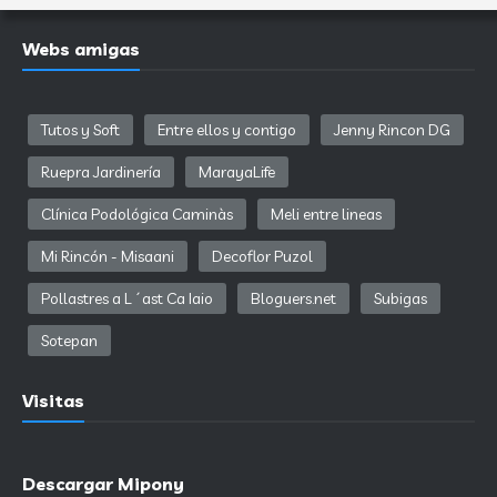
Webs amigas
Tutos y Soft
Entre ellos y contigo
Jenny Rincon DG
Ruepra Jardinería
MarayaLife
Clínica Podológica Caminàs
Meli entre lineas
Mi Rincón - Misaani
Decoflor Puzol
Pollastres a L´ast Ca Iaio
Bloguers.net
Subigas
Sotepan
Visitas
Descargar Mipony