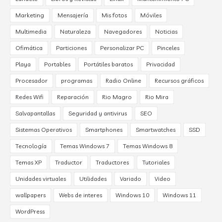
Marketing
Mensajería
Mis fotos
Móviles
Multimedia
Naturaleza
Navegadores
Noticias
Ofimática
Particiones
Personalizar PC
Pinceles
Playa
Portables
Portátiles baratos
Privacidad
Procesador
programas
Radio Online
Recursos gráficos
Redes Wifi
Reparación
Rio Magro
Rio Mira
Salvapantallas
Seguridad y antivirus
SEO
Sistemas Operativos
Smartphones
Smartwatches
SSD
Tecnología
Temas Windows 7
Temas Windows 8
Temas XP
Traductor
Traductores
Tutoriales
Unidades virtuales
Utilidades
Variado
Video
wallpapers
Webs de interes
Windows 10
Windows 11
WordPress