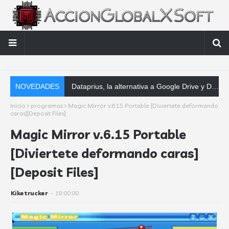
NOVEDADES
Dataprius, la alternativa a Google Drive y Dropbox que las empresas deberían conocer
Inicio
programas
Magic Mirror v.6.15 Portable [Diviertete deformando
caras][Deposit Files]
Magic Mirror v.6.15 Portable
[Diviertete deformando caras]
[Deposit Files]
Kiketrucker
-
19:00:00