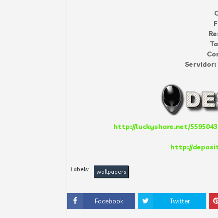
C
F
Re
T
Co
Servidor:
http://luckyshare.net/55950439
http://deposi
Labels:
wallpapers
Facebook
Twitter