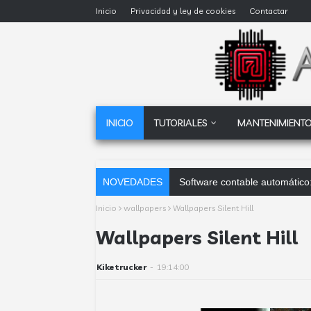
Inicio
Privacidad y ley de cookies
Contactar
INICIO
TUTORIALES
MANTENIMIENTO
NOVEDADES
Software contable automático:
Inicio
wallpapers
Wallpapers Silent Hill
Wallpapers Silent Hill
Kiketrucker
-
19:14:00