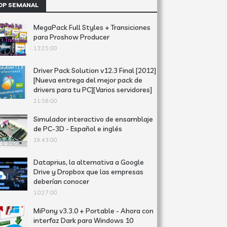
OP SEMANAL
MegaPack Full Styles + Transiciones
para Proshow Producer
13:25:00
Driver Pack Solution v12.3 Final [2012]
[Nueva entrega del mejor pack de
drivers para tu PC][Varios servidores]
21:56:00
Simulador interactivo de ensamblaje
de PC-3D - Español e inglés
19:43:00
Dataprius, la alternativa a Google
Drive y Dropbox que las empresas
deberían conocer
10:27:00
MiPony v3.3.0 + Portable - Ahora con
interfaz Dark para Windows 10