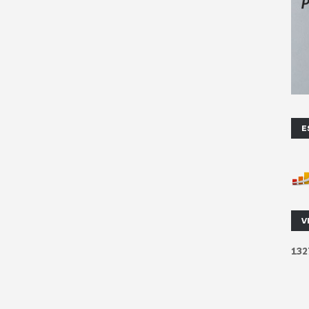
E
V
1
3
2