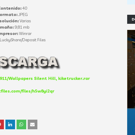
ontenido:
40
ormato:
JPEG
D
solución:
Varias
amaño:
9,81 mb
mpresor:
Winrar
LuckyShare/Deposit Files
11/Wallpapers Silent Hill, kiketrucker.rar
tfiles.com/files/h5w8yi2qr