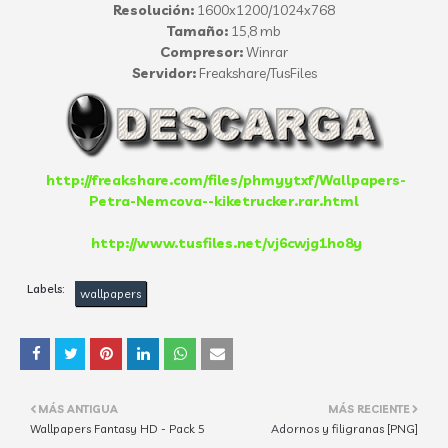
Resolución:
1600x1200/1024x768
Tamaño:
15,8 mb
Compresor:
Winrar
Servidor:
Freakshare/TusFiles
http://freakshare.com/files/phmyytxf/Wallpapers-
Petra-Nemcova--kiketrucker.rar.html
http://www.tusfiles.net/vj6cwjg1ho8y
Labels:
wallpapers
MÁS ANTIGUA
MÁS RECIENTE
Wallpapers Fantasy HD - Pack 5
Adornos y filigranas [PNG]