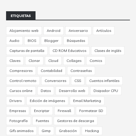
ETIQUETAS
Alojamiento web
Android
Aniversario
Artículos
Audio
BIOS
Blogger
Búsquedas
Capturas de pantalla
CD ROM Educativos
Clases de inglés
Claves
Clonar
Cloud
Collages
Comics
Compresores
Contabilidad
Contraseñas
Control remoto
Conversores
CSS
Cuentos infantiles
Cursos online
Datos
Desarrollo web
Disipador CPU
Drivers
Edición de imágenes
Email Marketing
Empresas
Encriptar
Firewall
Formatear SD
Fotografía
Fuentes
Gestores de descarga
Gifs animados
Gimp
Grabación
Hacking