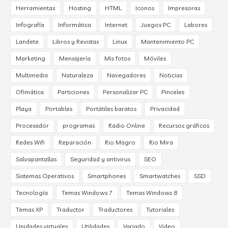
Herramientas
Hosting
HTML
Iconos
Impresoras
Infografía
Informática
Internet
Juegos PC
Labores
Landete
Libros y Revistas
Linux
Mantenimiento PC
Marketing
Mensajería
Mis fotos
Móviles
Multimedia
Naturaleza
Navegadores
Noticias
Ofimática
Particiones
Personalizar PC
Pinceles
Playa
Portables
Portátiles baratos
Privacidad
Procesador
programas
Radio Online
Recursos gráficos
Redes Wifi
Reparación
Rio Magro
Rio Mira
Salvapantallas
Seguridad y antivirus
SEO
Sistemas Operativos
Smartphones
Smartwatches
SSD
Tecnología
Temas Windows 7
Temas Windows 8
Temas XP
Traductor
Traductores
Tutoriales
Unidades virtuales
Utilidades
Variado
Video