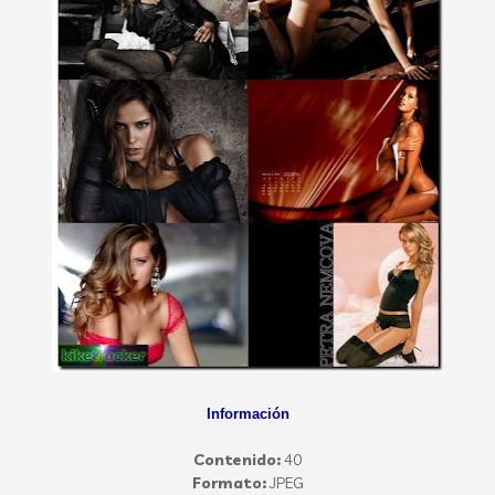
Información
Contenido:
40
Formato:
JPEG