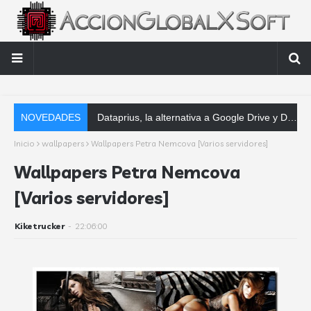
NOVEDADES
Dataprius, la alternativa a Google Drive y Dropbox que las empresas deberían conocer
Inicio
wallpapers
Wallpapers Petra Nemcova [Varios servidores]
Wallpapers Petra Nemcova
[Varios servidores]
Kiketrucker
-
22:06:00