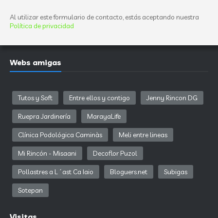
Al utilizar este formulario de contacto, estás aceptando nuestra
Política de privacidad
Webs amigas
Tutos y Soft
Entre ellos y contigo
Jenny Rincon DG
Ruepra Jardinería
MarayaLife
Clínica Podológica Caminàs
Meli entre lineas
Mi Rincón - Misaani
Decoflor Puzol
Pollastres a L´ast Ca Iaio
Bloguers.net
Subigas
Sotepan
Visitas