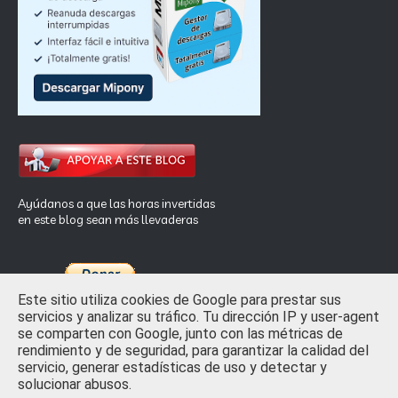
Ayúdanos a que las horas invertidas
en este blog sean más llevaderas
Este sitio utiliza cookies de Google para prestar sus
servicios y analizar su tráfico. Tu dirección IP y user-agent
se comparten con Google, junto con las métricas de
rendimiento y de seguridad, para garantizar la calidad del
Inicio
Privacidad y Ley de Cookies
Contactar
servicio, generar estadísticas de uso y detectar y
solucionar abusos.
Crafted with
by
TemplatesYard
| Distributed by
Free Blogger