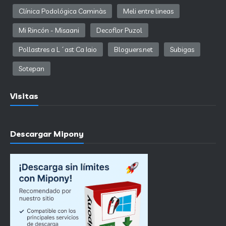
Clínica Podológica Caminàs
Meli entre lineas
Mi Rincón - Misaani
Decoflor Puzol
Pollastres a L´ast Ca Iaio
Bloguers.net
Subigas
Sotepan
Visitas
Descargar Mipony