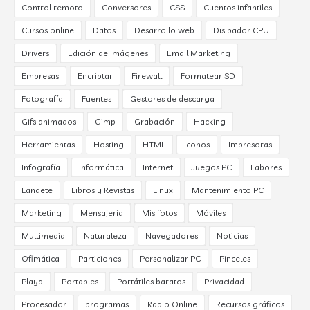
Control remoto
Conversores
CSS
Cuentos infantiles
Cursos online
Datos
Desarrollo web
Disipador CPU
Drivers
Edición de imágenes
Email Marketing
Empresas
Encriptar
Firewall
Formatear SD
Fotografía
Fuentes
Gestores de descarga
Gifs animados
Gimp
Grabación
Hacking
Herramientas
Hosting
HTML
Iconos
Impresoras
Infografía
Informática
Internet
Juegos PC
Labores
Landete
Libros y Revistas
Linux
Mantenimiento PC
Marketing
Mensajería
Mis fotos
Móviles
Multimedia
Naturaleza
Navegadores
Noticias
Ofimática
Particiones
Personalizar PC
Pinceles
Playa
Portables
Portátiles baratos
Privacidad
Procesador
programas
Radio Online
Recursos gráficos