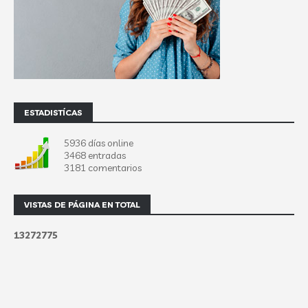
ESTADISTÍCAS
5936 días online
3468 entradas
3181 comentarios
VISTAS DE PÁGINA EN TOTAL
1
3
2
7
2
7
7
5