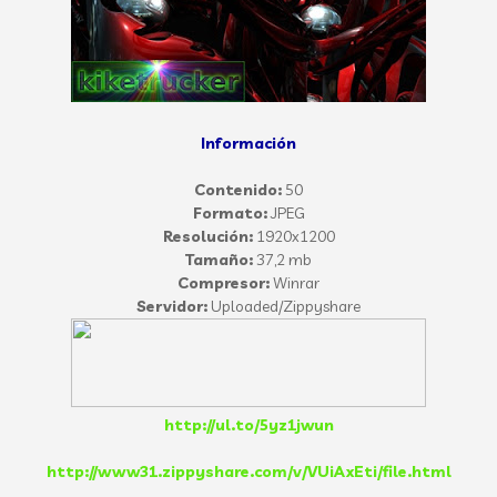
Información
Contenido:
50
Formato:
JPEG
Resolución:
1920x1200
Tamaño:
37,2 mb
Compresor:
Winrar
Servidor:
Uploaded/Zippyshare
http://ul.to/5yz1jwun
http://www31.zippyshare.com/v/VUiAxEti/file.html