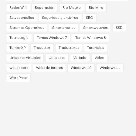
Redes Wifi
Reparación
Rio Magro
Rio Mira
Salvapantallas
Seguridad y antivirus
SEO
Sistemas Operativos
Smartphones
Smartwatches
SSD
Tecnología
Temas Windows 7
Temas Windows 8
Temas XP
Traductor
Traductores
Tutoriales
Unidades virtuales
Utilidades
Variado
Video
wallpapers
Webs de interes
Windows 10
Windows 11
WordPress