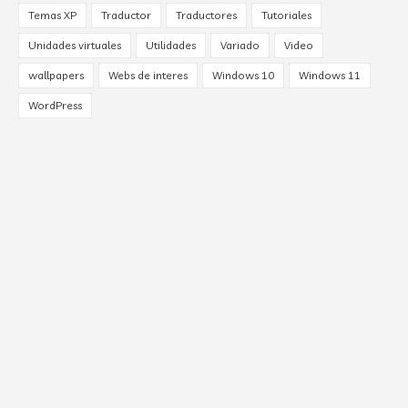
Temas XP
Traductor
Traductores
Tutoriales
Unidades virtuales
Utilidades
Variado
Video
wallpapers
Webs de interes
Windows 10
Windows 11
WordPress