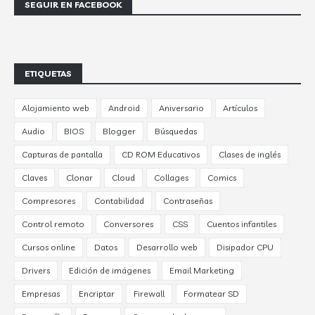
SEGUIR EN FACEBOOK
ETIQUETAS
Alojamiento web
Android
Aniversario
Artículos
Audio
BIOS
Blogger
Búsquedas
Capturas de pantalla
CD ROM Educativos
Clases de inglés
Claves
Clonar
Cloud
Collages
Comics
Compresores
Contabilidad
Contraseñas
Control remoto
Conversores
CSS
Cuentos infantiles
Cursos online
Datos
Desarrollo web
Disipador CPU
Drivers
Edición de imágenes
Email Marketing
Empresas
Encriptar
Firewall
Formatear SD