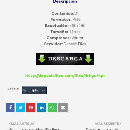
Descripción
Contenido:
84
Formato:
JPEG
Resolución:
360x480
Tamaño:
11mb
Compresor:
Winrar
Servidor:
Deposit Files
http://depositfiles.com/files/4rhyc4kpl
Labels:
Smartphones
MÁS ANTIGUA
MÁS RECIENTE
Wallpapers coloridos HD - Pack
Docks grafito y cristal