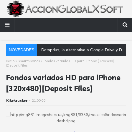
NOVEDADES
Dataprius, la alternativa a Google Drive y Dropbox que las empresas debe
Inicio
Smartphones
Fondos variados HD para iPhone [320x480]
[Deposit Files]
Fondos variados HD para iPhone
[320x480][Deposit Files]
Kiketrucker
-
21:00:00