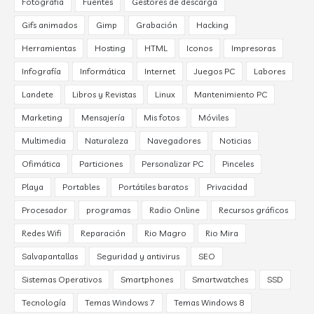
Fotografía
Fuentes
Gestores de descarga
Gifs animados
Gimp
Grabación
Hacking
Herramientas
Hosting
HTML
Iconos
Impresoras
Infografía
Informática
Internet
Juegos PC
Labores
Landete
Libros y Revistas
Linux
Mantenimiento PC
Marketing
Mensajería
Mis fotos
Móviles
Multimedia
Naturaleza
Navegadores
Noticias
Ofimática
Particiones
Personalizar PC
Pinceles
Playa
Portables
Portátiles baratos
Privacidad
Procesador
programas
Radio Online
Recursos gráficos
Redes Wifi
Reparación
Rio Magro
Rio Mira
Salvapantallas
Seguridad y antivirus
SEO
Sistemas Operativos
Smartphones
Smartwatches
SSD
Tecnología
Temas Windows 7
Temas Windows 8