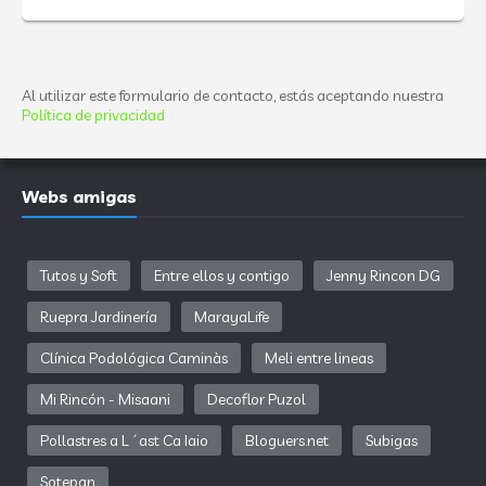
Al utilizar este formulario de contacto, estás aceptando nuestra
Política de privacidad
Webs amigas
Tutos y Soft
Entre ellos y contigo
Jenny Rincon DG
Ruepra Jardinería
MarayaLife
Clínica Podológica Caminàs
Meli entre lineas
Mi Rincón - Misaani
Decoflor Puzol
Pollastres a L´ast Ca Iaio
Bloguers.net
Subigas
Sotepan