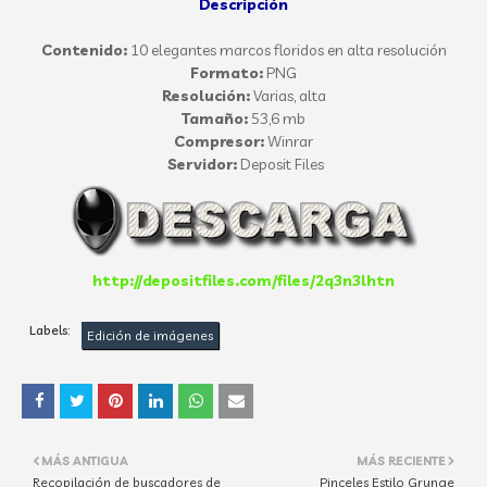
Descripción
Contenido:
10 elegantes marcos floridos en alta resolución
Formato:
PNG
Resolución:
Varias, alta
Tamaño:
53,6 mb
Compresor:
Winrar
Servidor:
Deposit Files
http://depositfiles.com/files/2q3n3lhtn
Labels:
Edición de imágenes
MÁS ANTIGUA
MÁS RECIENTE
Recopilación de buscadores de
Pinceles Estilo Grunge