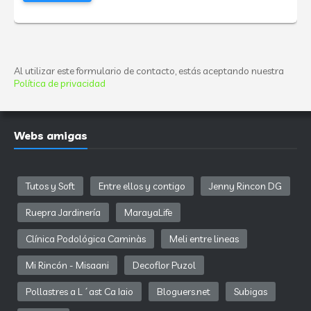
Al utilizar este formulario de contacto, estás aceptando nuestra
Política de privacidad
Webs amigas
Tutos y Soft
Entre ellos y contigo
Jenny Rincon DG
Ruepra Jardinería
MarayaLife
Clínica Podológica Caminàs
Meli entre lineas
Mi Rincón - Misaani
Decoflor Puzol
Pollastres a L´ast Ca Iaio
Bloguers.net
Subigas