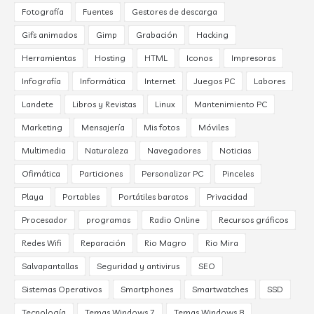
Fotografía
Fuentes
Gestores de descarga
Gifs animados
Gimp
Grabación
Hacking
Herramientas
Hosting
HTML
Iconos
Impresoras
Infografía
Informática
Internet
Juegos PC
Labores
Landete
Libros y Revistas
Linux
Mantenimiento PC
Marketing
Mensajería
Mis fotos
Móviles
Multimedia
Naturaleza
Navegadores
Noticias
Ofimática
Particiones
Personalizar PC
Pinceles
Playa
Portables
Portátiles baratos
Privacidad
Procesador
programas
Radio Online
Recursos gráficos
Redes Wifi
Reparación
Rio Magro
Rio Mira
Salvapantallas
Seguridad y antivirus
SEO
Sistemas Operativos
Smartphones
Smartwatches
SSD
Tecnología
Temas Windows 7
Temas Windows 8