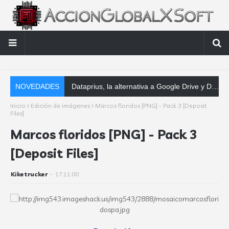
NOVEDADES
Dataprius, la alternativa a Google Drive y Dropbox que las empresas deberían conocer
Inicio
Edición de imágenes
Marcos floridos [PNG] - Pack 3 [Deposit
Files]
Marcos floridos [PNG] - Pack 3
[Deposit Files]
Kiketrucker
-
17:11:00