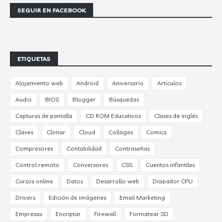
SEGUIR EN FACEBOOK
ETIQUETAS
Alojamiento web
Android
Aniversario
Artículos
Audio
BIOS
Blogger
Búsquedas
Capturas de pantalla
CD ROM Educativos
Clases de inglés
Claves
Clonar
Cloud
Collages
Comics
Compresores
Contabilidad
Contraseñas
Control remoto
Conversores
CSS
Cuentos infantiles
Cursos online
Datos
Desarrollo web
Disipador CPU
Drivers
Edición de imágenes
Email Marketing
Empresas
Encriptar
Firewall
Formatear SD