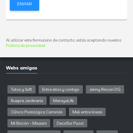
Al utilizar este formulario de contacto, estás aceptando nuestra
Política de privacidad
Webs amigas
Tutos y Soft
Entre ellos y contigo
Jenny Rincon DG
Ruepra Jardinería
MarayaLife
Clínica Podológica Caminàs
Meli entre lineas
Mi Rincón - Misaani
Decoflor Puzol