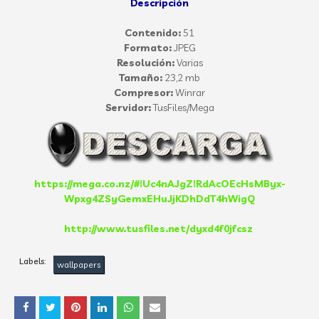
Descripción
Contenido:
51
Formato:
JPEG
Resolución:
Varias
Tamaño:
23,2 mb
Compresor:
Winrar
Servidor:
TusFiles/Mega
https://mega.co.nz/#!Uc4nAJgZ!RdAcOEcHsMByx-
Wpxg4ZSyGemxEHuJjKDhDdT4hWigQ
http://www.tusfiles.net/dyxd4f0jfcsz
Labels:
wallpapers