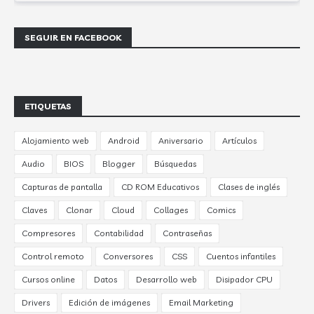
SEGUIR EN FACEBOOK
ETIQUETAS
Alojamiento web
Android
Aniversario
Artículos
Audio
BIOS
Blogger
Búsquedas
Capturas de pantalla
CD ROM Educativos
Clases de inglés
Claves
Clonar
Cloud
Collages
Comics
Compresores
Contabilidad
Contraseñas
Control remoto
Conversores
CSS
Cuentos infantiles
Cursos online
Datos
Desarrollo web
Disipador CPU
Drivers
Edición de imágenes
Email Marketing