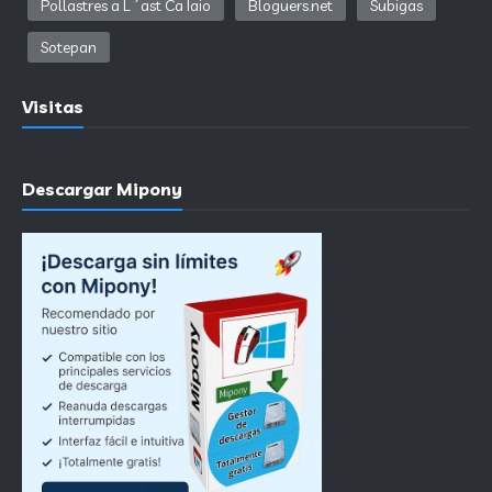
Pollastres a L´ast Ca Iaio
Bloguers.net
Subigas
Sotepan
Visitas
Descargar Mipony