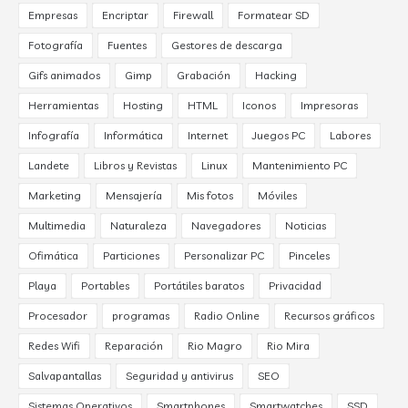
Empresas
Encriptar
Firewall
Formatear SD
Fotografía
Fuentes
Gestores de descarga
Gifs animados
Gimp
Grabación
Hacking
Herramientas
Hosting
HTML
Iconos
Impresoras
Infografía
Informática
Internet
Juegos PC
Labores
Landete
Libros y Revistas
Linux
Mantenimiento PC
Marketing
Mensajería
Mis fotos
Móviles
Multimedia
Naturaleza
Navegadores
Noticias
Ofimática
Particiones
Personalizar PC
Pinceles
Playa
Portables
Portátiles baratos
Privacidad
Procesador
programas
Radio Online
Recursos gráficos
Redes Wifi
Reparación
Rio Magro
Rio Mira
Salvapantallas
Seguridad y antivirus
SEO
Sistemas Operativos
Smartphones
Smartwatches
SSD