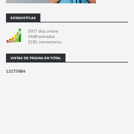
ESTADISTÍCAS
5937 días online
3468 entradas
3181 comentarios
VISTAS DE PÁGINA EN TOTAL
1
3
2
7
3
8
8
4