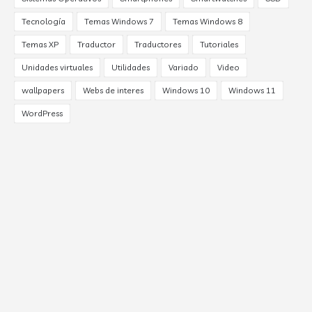
Tecnología
Temas Windows 7
Temas Windows 8
Temas XP
Traductor
Traductores
Tutoriales
Unidades virtuales
Utilidades
Variado
Video
wallpapers
Webs de interes
Windows 10
Windows 11
WordPress