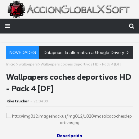
NOVEDADES
Dataprius, la alternativa a Google Drive y Dropbox que las empresas deberían conocer
Inicio
wallpapers
Wallpapers coches deportivos HD - Pack 4 [DF]
Wallpapers coches deportivos HD
- Pack 4 [DF]
Kiketrucker
-
21:04:00
Descripción