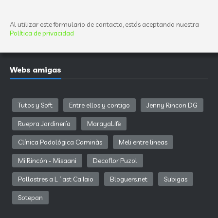
Al utilizar este formulario de contacto, estás aceptando nuestra
Política de privacidad
Webs amigas
Tutos y Soft
Entre ellos y contigo
Jenny Rincon DG
Ruepra Jardinería
MarayaLife
Clínica Podológica Caminàs
Meli entre lineas
Mi Rincón - Misaani
Decoflor Puzol
Pollastres a L´ast Ca Iaio
Bloguers.net
Subigas
Sotepan