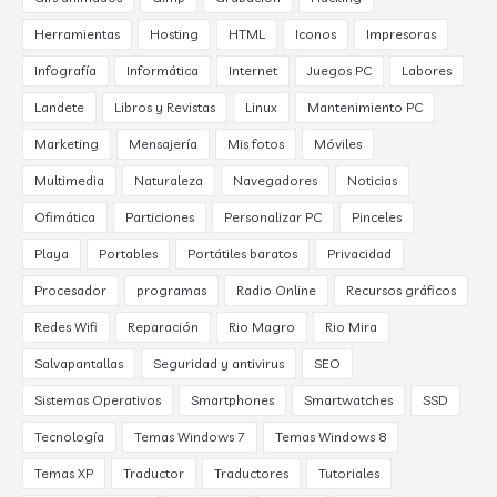
Herramientas
Hosting
HTML
Iconos
Impresoras
Infografía
Informática
Internet
Juegos PC
Labores
Landete
Libros y Revistas
Linux
Mantenimiento PC
Marketing
Mensajería
Mis fotos
Móviles
Multimedia
Naturaleza
Navegadores
Noticias
Ofimática
Particiones
Personalizar PC
Pinceles
Playa
Portables
Portátiles baratos
Privacidad
Procesador
programas
Radio Online
Recursos gráficos
Redes Wifi
Reparación
Rio Magro
Rio Mira
Salvapantallas
Seguridad y antivirus
SEO
Sistemas Operativos
Smartphones
Smartwatches
SSD
Tecnología
Temas Windows 7
Temas Windows 8
Temas XP
Traductor
Traductores
Tutoriales