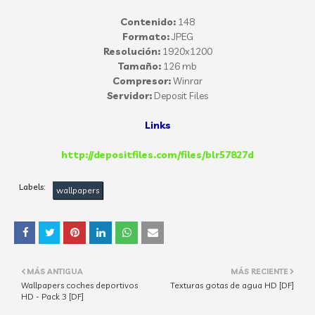
Contenido:
148
Formato:
JPEG
Resolución:
1920x1200
Tamaño:
126 mb
Compresor:
Winrar
Servidor:
Deposit Files
Links
http://depositfiles.com/files/blr57827d
Labels:
wallpapers
MÁS ANTIGUA
MÁS RECIENTE
Wallpapers coches deportivos
Texturas gotas de agua HD [DF]
HD - Pack 3 [DF]