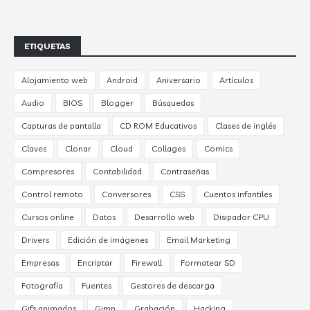
ETIQUETAS
Alojamiento web
Android
Aniversario
Artículos
Audio
BIOS
Blogger
Búsquedas
Capturas de pantalla
CD ROM Educativos
Clases de inglés
Claves
Clonar
Cloud
Collages
Comics
Compresores
Contabilidad
Contraseñas
Control remoto
Conversores
CSS
Cuentos infantiles
Cursos online
Datos
Desarrollo web
Disipador CPU
Drivers
Edición de imágenes
Email Marketing
Empresas
Encriptar
Firewall
Formatear SD
Fotografía
Fuentes
Gestores de descarga
Gifs animados
Gimp
Grabación
Hacking