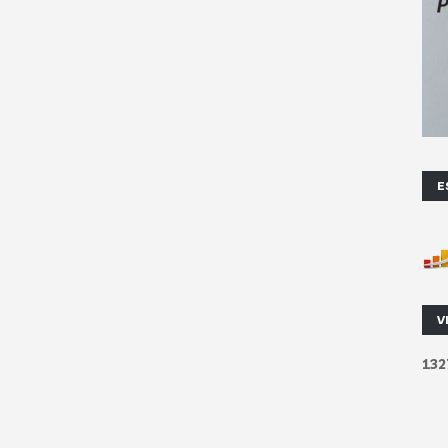
E
V
1
3
2