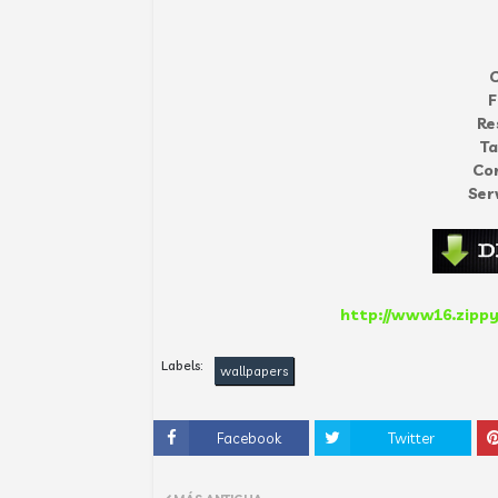
C
F
Re
T
Co
Ser
http://www16.zippy
Labels:
wallpapers
Facebook
Twitter