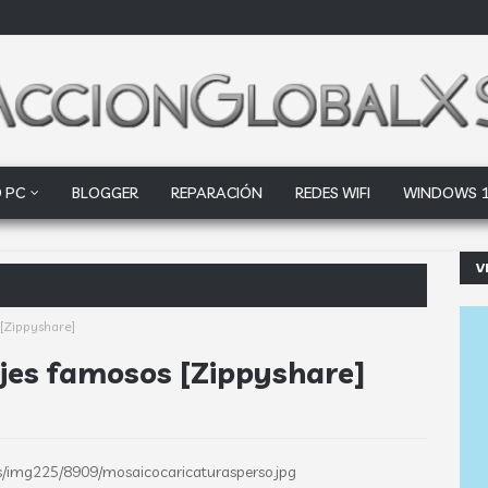
 PC
BLOGGER
REPARACIÓN
REDES WIFI
WINDOWS 
V
oogle Drive y Dropbo
[Zippyshare]
jes famosos [Zippyshare]