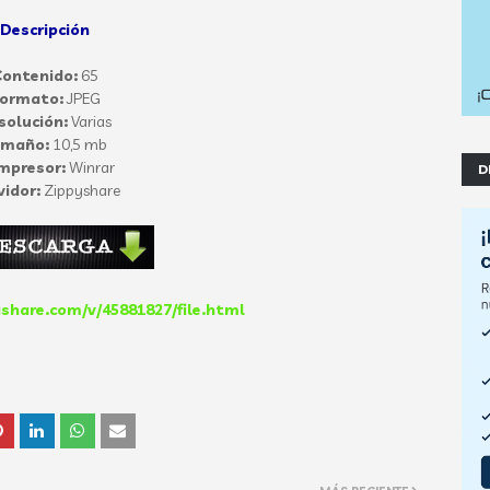
Descripción
ontenido:
65
ormato:
JPEG
solución:
Varias
amaño:
10,5 mb
mpresor:
Winrar
D
vidor:
Zippyshare
share.com/v/45881827/file.html