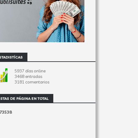
STADISTÍCAS
5937 días online
3468 entradas
3181 comentarios
ISTAS DE PÁGINA EN TOTAL
7
3
5
3
8