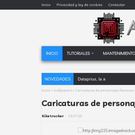
Inicio
Privacidad y ley de cookies
Contactar
INICIO
TUTORIALES
MANTENIMIENTO
NOVEDADES
Dataprius, la alternativa a G
Inicio
wallpapers
Caricaturas de personajes famosos 
Caricaturas de persona
Kiketrucker
-
16:37:00