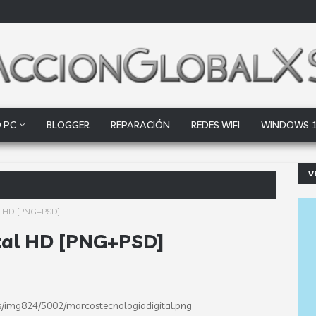
 PC
BLOGGER
REPARACIÓN
REDES WIFI
WINDOWS 
V
ogle Drive y Dr
al HD [PNG+PSD]
ital HD [PNG+PSD]