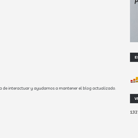
E
a de interactuar y ayudarnos a mantener el blog actualizado.
V
1
3
2