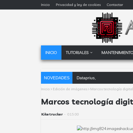
Inicio
Privacidad y ley de cookies
Contactar
INICIO
TUTORIALES
MANTENIMIENTO
NOVEDADES
Dataprius, la alternativa a Go
Inicio
Edición de imágenes
Marcos tecnología digit
Marcos tecnología dig
Kiketrucker
-
0:15:00