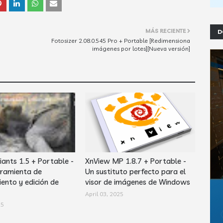
MÁS RECIENTE
D
Fotosizer 2.08.0.545 Pro + Portable [Redimensiona
imágenes por lotes][Nueva versión]
iants 1.5 + Portable -
XnView MP 1.8.7 + Portable -
ramienta de
Un sustituto perfecto para el
ento y edición de
visor de imágenes de Windows
April 03, 2025
25