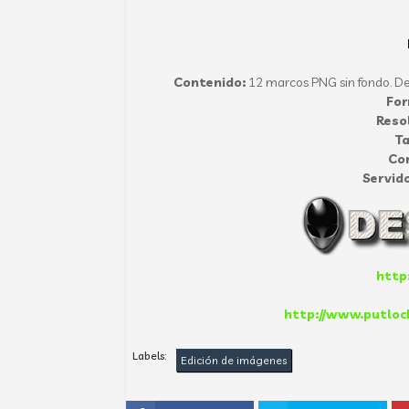
Contenido:
12 marcos PNG sin fondo. De 
Fo
Reso
T
Co
Servido
http:
http://www.putloc
Labels:
Edición de imágenes