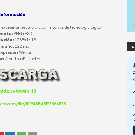
Información
excelente resolución, con motivos de tecnologia digital
rmato:
PNG+PSD
lución:
1768x1416
amaño:
122 mb
D
mpresor:
Winrar
r:
Cloudzer/Putlocker
//clz.to/cw6miif0
ker.com/file/69F4BBA9E7B64933