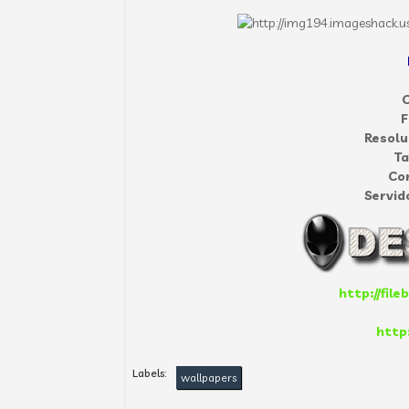
C
F
Resolu
T
Co
Servid
http://fil
http:
Labels:
wallpapers