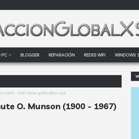
 PC
BLOGGER
REPARACIÓN
REDES WIFI
WINDOWS 
V
ogle Driv
n (1900 - 1967) [Arte gráfico][Pin Ups]
nute O. Munson (1900 - 1967)