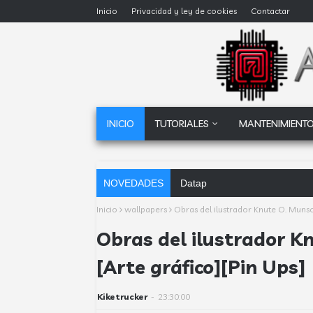
Inicio
Privacidad y ley de cookies
Contactar
INICIO
TUTORIALES
MANTENIMIENTO
NOVEDADES
Dataprius, la alternativa a Go
Inicio
wallpapers
Obras del ilustrador Knute O. Munso
Obras del ilustrador K
[Arte gráfico][Pin Ups]
Kiketrucker
-
23:30:00