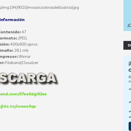
Información
ontenido:
47
ormato:
JPEG
ción:
400x600 aprox.
D
amaño:
28,1 mb
mpresor:
Winrar
or:
Fileband/Cloudzer
eband.com/97ez6dgi92ee
//clz.to/ioaws0qe