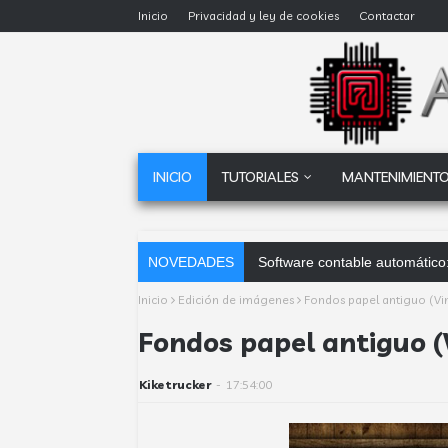
Inicio
Privacidad y ley de cookies
Contactar
INICIO
TUTORIALES
MANTENIMIENTO
NOVEDADES
Software contable automático:
Inicio
Edición de imágenes
Fondos papel antiguo (Vin
Fondos papel antiguo (
Kiketrucker
-
17:54:00