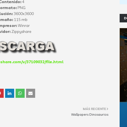
Contenido:
4
Formato:
PNG
lución:
3600x3600
D
amaño:
115 mb
mpresor:
Winrar
vidor:
Zippyshare
share.com/v/37109032/file.html
MÁS RECIENTE
Wallpapers Dinosaurios