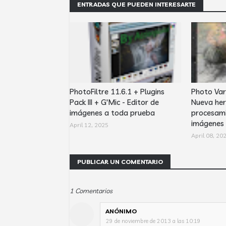
ENTRADAS QUE PUEDEN INTERESARTE
PhotoFiltre 11.6.1 + Plugins
Photo Var
Pack III + G'Mic - Editor de
Nueva her
imágenes a toda prueba
procesami
imágenes
April 12, 2025
April 08, 20
PUBLICAR UN COMENTARIO
1 Comentarios
ANÓNIMO
29 de noviembre de 2013 a las 10:19