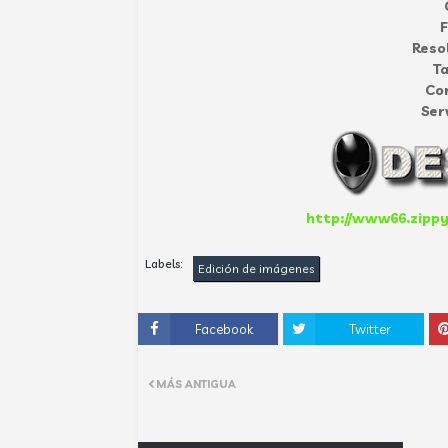
Reso
T
Co
Ser
http://www66.zippy
Labels:
Edición de imágenes
Facebook
Twitter
MÁS ANTIGUA