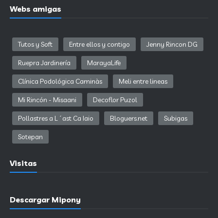
Webs amigas
Tutos y Soft
Entre ellos y contigo
Jenny Rincon DG
Ruepra Jardinería
MarayaLife
Clínica Podológica Caminàs
Meli entre lineas
Mi Rincón - Misaani
Decoflor Puzol
Pollastres a L´ast Ca Iaio
Bloguers.net
Subigas
Sotepan
Visitas
Descargar Mipony