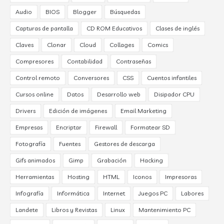
Audio
BIOS
Blogger
Búsquedas
Capturas de pantalla
CD ROM Educativos
Clases de inglés
Claves
Clonar
Cloud
Collages
Comics
Compresores
Contabilidad
Contraseñas
Control remoto
Conversores
CSS
Cuentos infantiles
Cursos online
Datos
Desarrollo web
Disipador CPU
Drivers
Edición de imágenes
Email Marketing
Empresas
Encriptar
Firewall
Formatear SD
Fotografía
Fuentes
Gestores de descarga
Gifs animados
Gimp
Grabación
Hacking
Herramientas
Hosting
HTML
Iconos
Impresoras
Infografía
Informática
Internet
Juegos PC
Labores
Landete
Libros y Revistas
Linux
Mantenimiento PC