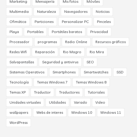
Marketing
Mensajería
Mis fotos
Móviles
Multimedia
Naturaleza
Navegadores
Noticias
Ofimática
Particiones
Personalizar PC
Pinceles
Playa
Portables
Portátiles baratos
Privacidad
Procesador
programas
Radio Online
Recursos gráficos
Redes Wifi
Reparación
Rio Magro
Rio Mira
Salvapantallas
Seguridad y antivirus
SEO
Sistemas Operativos
Smartphones
Smartwatches
SSD
Tecnología
Temas Windows 7
Temas Windows 8
Temas XP
Traductor
Traductores
Tutoriales
Unidades virtuales
Utilidades
Variado
Video
wallpapers
Webs de interes
Windows 10
Windows 11
WordPress