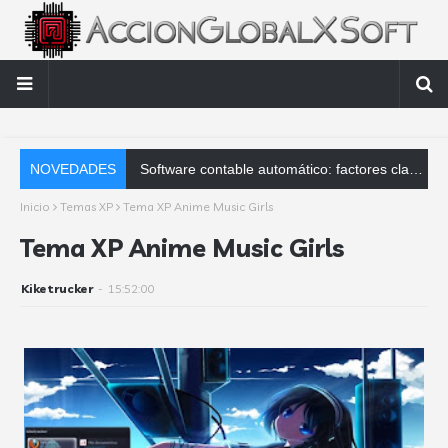
NOVEDADES
Software contable automático: factores clave que debes analizar
Inicio
Temas XP
Tema XP Anime Music Girls
Tema XP Anime Music Girls
Kiketrucker
-
15:52:00