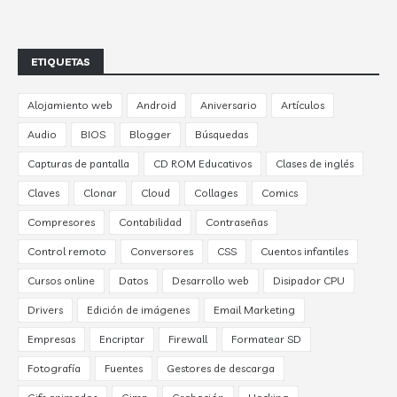
ETIQUETAS
Alojamiento web
Android
Aniversario
Artículos
Audio
BIOS
Blogger
Búsquedas
Capturas de pantalla
CD ROM Educativos
Clases de inglés
Claves
Clonar
Cloud
Collages
Comics
Compresores
Contabilidad
Contraseñas
Control remoto
Conversores
CSS
Cuentos infantiles
Cursos online
Datos
Desarrollo web
Disipador CPU
Drivers
Edición de imágenes
Email Marketing
Empresas
Encriptar
Firewall
Formatear SD
Fotografía
Fuentes
Gestores de descarga