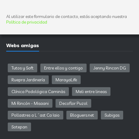
Al utilizar este formulario de contacto, estás aceptando nuestra
Política de privacidad
Webs amigas
Tutos y Soft
Entre ellos y contigo
Jenny Rincon DG
Ruepra Jardinería
MarayaLife
Clínica Podológica Caminàs
Meli entre lineas
Mi Rincón - Misaani
Decoflor Puzol
Pollastres a L´ast Ca Iaio
Bloguers.net
Subigas
Sotepan