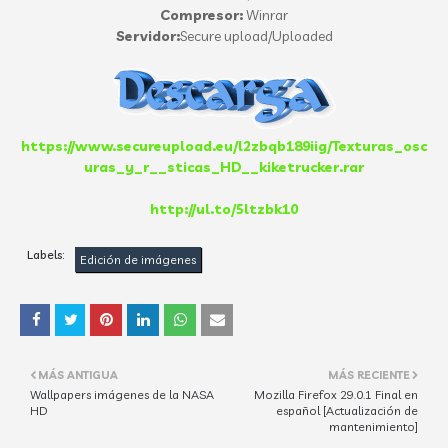
Compresor:
Winrar
Servidor:
Secure upload/Uploaded
https://www.secureupload.eu/l2zbqb189iig/Texturas_osc
uras_y_r__sticas_HD__kiketrucker.rar
http://ul.to/5ltzbk10
Labels:
Edición de imágenes
MÁS ANTIGUA
MÁS RECIENTE
Wallpapers imágenes de la NASA
Mozilla Firefox 29.0.1 Final en
HD
español [Actualización de
mantenimiento]