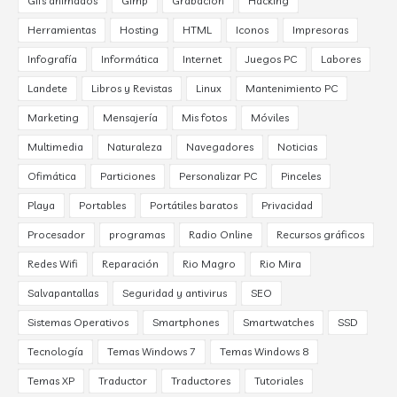
Gifs animados
Gimp
Grabación
Hacking
Herramientas
Hosting
HTML
Iconos
Impresoras
Infografía
Informática
Internet
Juegos PC
Labores
Landete
Libros y Revistas
Linux
Mantenimiento PC
Marketing
Mensajería
Mis fotos
Móviles
Multimedia
Naturaleza
Navegadores
Noticias
Ofimática
Particiones
Personalizar PC
Pinceles
Playa
Portables
Portátiles baratos
Privacidad
Procesador
programas
Radio Online
Recursos gráficos
Redes Wifi
Reparación
Rio Magro
Rio Mira
Salvapantallas
Seguridad y antivirus
SEO
Sistemas Operativos
Smartphones
Smartwatches
SSD
Tecnología
Temas Windows 7
Temas Windows 8
Temas XP
Traductor
Traductores
Tutoriales