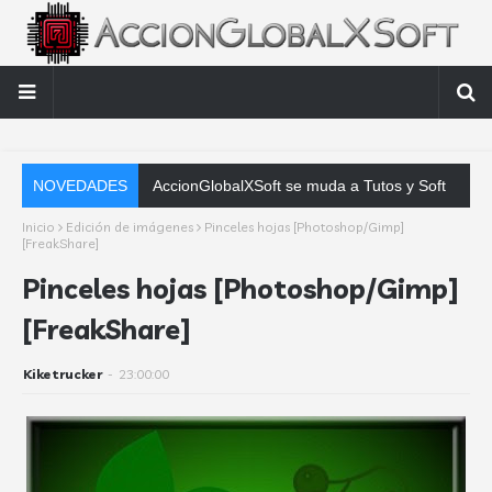
NOVEDADES
AccionGlobalXSoft se muda a Tutos y Soft
Inicio
Edición de imágenes
Pinceles hojas [Photoshop/Gimp]
[FreakShare]
Pinceles hojas [Photoshop/Gimp]
[FreakShare]
Kiketrucker
-
23:00:00