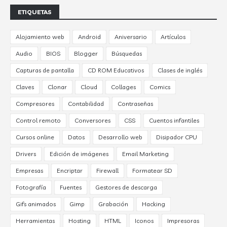
ETIQUETAS
Alojamiento web
Android
Aniversario
Artículos
Audio
BIOS
Blogger
Búsquedas
Capturas de pantalla
CD ROM Educativos
Clases de inglés
Claves
Clonar
Cloud
Collages
Comics
Compresores
Contabilidad
Contraseñas
Control remoto
Conversores
CSS
Cuentos infantiles
Cursos online
Datos
Desarrollo web
Disipador CPU
Drivers
Edición de imágenes
Email Marketing
Empresas
Encriptar
Firewall
Formatear SD
Fotografía
Fuentes
Gestores de descarga
Gifs animados
Gimp
Grabación
Hacking
Herramientas
Hosting
HTML
Iconos
Impresoras