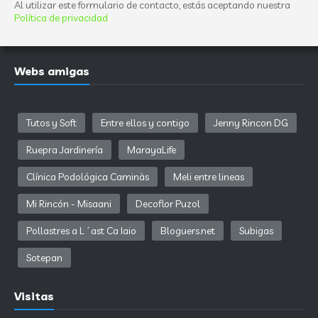
Al utilizar este formulario de contacto, estás aceptando nuestra
Política de privacidad
Webs amigas
Tutos y Soft
Entre ellos y contigo
Jenny Rincon DG
Ruepra Jardinería
MarayaLife
Clínica Podológica Caminàs
Meli entre lineas
Mi Rincón - Misaani
Decoflor Puzol
Pollastres a L´ast Ca Iaio
Bloguers.net
Subigas
Sotepan
Visitas