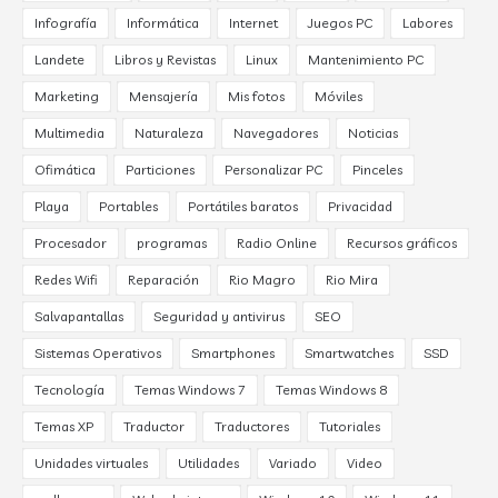
Infografía
Informática
Internet
Juegos PC
Labores
Landete
Libros y Revistas
Linux
Mantenimiento PC
Marketing
Mensajería
Mis fotos
Móviles
Multimedia
Naturaleza
Navegadores
Noticias
Ofimática
Particiones
Personalizar PC
Pinceles
Playa
Portables
Portátiles baratos
Privacidad
Procesador
programas
Radio Online
Recursos gráficos
Redes Wifi
Reparación
Rio Magro
Rio Mira
Salvapantallas
Seguridad y antivirus
SEO
Sistemas Operativos
Smartphones
Smartwatches
SSD
Tecnología
Temas Windows 7
Temas Windows 8
Temas XP
Traductor
Traductores
Tutoriales
Unidades virtuales
Utilidades
Variado
Video