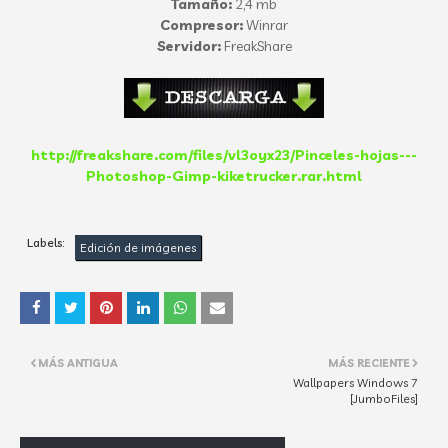
Tamaño:
2,4 mb
Compresor:
Winrar
Servidor:
FreakShare
http://freakshare.com/files/vl3oyx23/Pinceles-hojas---
Photoshop-Gimp-kiketrucker.rar.html
Labels:
Edición de imágenes
MÁS ANTIGUA
MÁS RECIENTE
Wallpapers Windows 7
[JumboFiles]