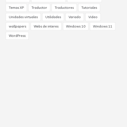
Temas XP
Traductor
Traductores
Tutoriales
Unidades virtuales
Utilidades
Variado
Video
wallpapers
Webs de interes
Windows 10
Windows 11
WordPress