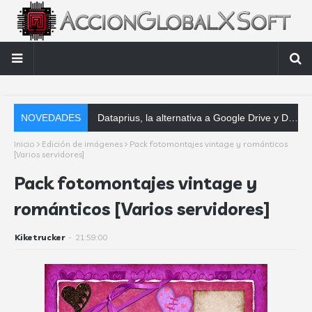
NOVEDADES
Dataprius, la alternativa a Google Drive y Dropbox que las empresas deberían conocer
Inicio
Edición de imágenes
Pack fotomontajes vintage y románticos
[Varios servidores]
Pack fotomontajes vintage y
románticos [Varios servidores]
Kiketrucker
-
21:59:00