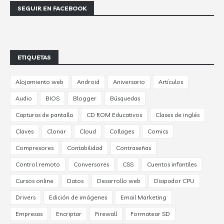
SEGUIR EN FACEBOOK
ETIQUETAS
Alojamiento web
Android
Aniversario
Artículos
Audio
BIOS
Blogger
Búsquedas
Capturas de pantalla
CD ROM Educativos
Clases de inglés
Claves
Clonar
Cloud
Collages
Comics
Compresores
Contabilidad
Contraseñas
Control remoto
Conversores
CSS
Cuentos infantiles
Cursos online
Datos
Desarrollo web
Disipador CPU
Drivers
Edición de imágenes
Email Marketing
Empresas
Encriptar
Firewall
Formatear SD