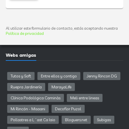
Al utilizar este formulario de contacto, estás aceptando nuestra
Política de privacidad
Webs amigas
Tutos y Soft
Entre ellos y contigo
Jenny Rincon DG
Ruepra Jardinería
MarayaLife
Clínica Podológica Caminàs
Meli entre lineas
Mi Rincón - Misaani
Decoflor Puzol
Pollastres a L´ast Ca Iaio
Bloguers.net
Subigas