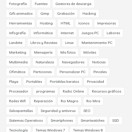
Fotografía
Fuentes
Gestores de descarga
Gifs animados
Gimp
Grabación
Hacking
Herramientas
Hosting
HTML
Iconos
Impresoras
Infografía
Informática
Internet
Juegos PC
Labores
Landete
Libros y Revistas
Linux
Mantenimiento PC
Marketing
Mensajería
Mis fotos
Móviles
Multimedia
Naturaleza
Navegadores
Noticias
Ofimática
Particiones
Personalizar PC
Pinceles
Playa
Portables
Portátiles baratos
Privacidad
Procesador
programas
Radio Online
Recursos gráficos
Redes Wifi
Reparación
Rio Magro
Rio Mira
Salvapantallas
Seguridad y antivirus
SEO
Sistemas Operativos
Smartphones
Smartwatches
SSD
Tecnología
Temas Windows 7
Temas Windows 8