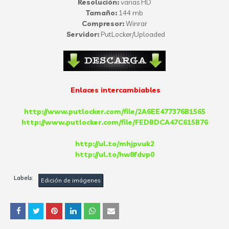
Resolución:
varias HD
Tamaño:
144 mb
Compresor:
Winrar
Servidor:
PutLocker/Uploaded
Enlaces intercambiables
http://www.putlocker.com/file/2A6EE477376B1565
http://www.putlocker.com/file/FEDBDCA47C615B76
http://ul.to/mhjpvuk2
http://ul.to/hw8fdvp0
Labels:
Edición de imágenes