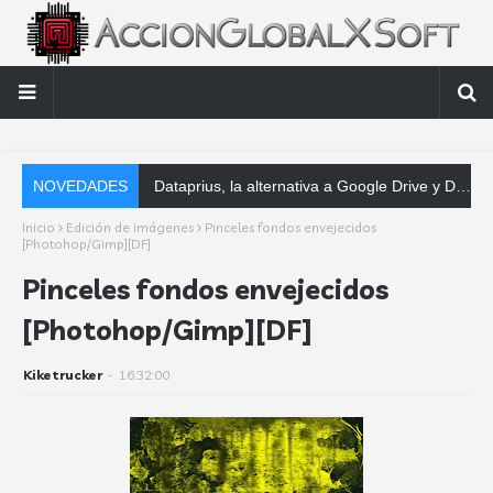
NOVEDADES
Dataprius, la alternativa a Google Drive y Dropbox que las empresas deberían
Inicio
Edición de imágenes
Pinceles fondos envejecidos
[Photohop/Gimp][DF]
Pinceles fondos envejecidos
[Photohop/Gimp][DF]
Kiketrucker
-
16:32:00