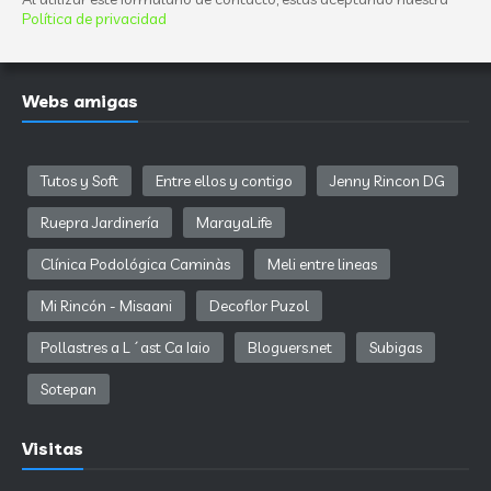
Política de privacidad
Webs amigas
Tutos y Soft
Entre ellos y contigo
Jenny Rincon DG
Ruepra Jardinería
MarayaLife
Clínica Podológica Caminàs
Meli entre lineas
Mi Rincón - Misaani
Decoflor Puzol
Pollastres a L´ast Ca Iaio
Bloguers.net
Subigas
Sotepan
Visitas