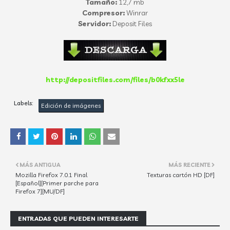
Tamaño:
12,7 mb
Compresor:
Winrar
Servidor:
Deposit Files
http://depositfiles.com/files/b0kfxx5le
Labels:
Edición de imágenes
MÁS ANTIGUA
MÁS RECIENTE
Mozilla Firefox 7.0.1 Final
Texturas cartón HD [DF]
[Español][Primer parche para
Firefox 7][MU/DF]
ENTRADAS QUE PUEDEN INTERESARTE