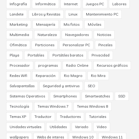
Infografía
Informática
Internet
Juegos PC
Labores
Landete
Libros y Revistas
Linux
Mantenimiento PC
Marketing
Mensajería
Mis fotos
Móviles
Multimedia
Naturaleza
Navegadores
Noticias
Ofimática
Particiones
Personalizar PC
Pinceles
Playa
Portables
Portátiles baratos
Privacidad
Procesador
programas
Radio Online
Recursos gráficos
Redes Wifi
Reparación
Rio Magro
Rio Mira
Salvapantallas
Seguridad y antivirus
SEO
Sistemas Operativos
Smartphones
Smartwatches
SSD
Tecnología
Temas Windows 7
Temas Windows 8
Temas XP
Traductor
Traductores
Tutoriales
Unidades virtuales
Utilidades
Variado
Video
wallpapers
Webs de interes
Windows 10
Windows 11