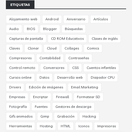
ETIQUETAS
Alojamiento web
Android
Aniversario
Artículos
Audio
BIOS
Blogger
Búsquedas
Capturas de pantalla
CD ROM Educativos
Clases de inglés
Claves
Clonar
Cloud
Collages
Comics
Compresores
Contabilidad
Contraseñas
Control remoto
Conversores
CSS
Cuentos infantiles
Cursos online
Datos
Desarrollo web
Disipador CPU
Drivers
Edición de imágenes
Email Marketing
Empresas
Encriptar
Firewall
Formatear SD
Fotografía
Fuentes
Gestores de descarga
Gifs animados
Gimp
Grabación
Hacking
Herramientas
Hosting
HTML
Iconos
Impresoras