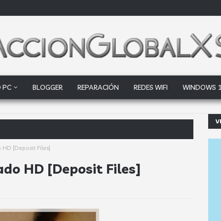
 PC
BLOGGER
REPARACIÓN
REDES WIFI
WINDOWS 
V
ogle Dri
HD [Deposit Files]
do HD [Deposit Files]