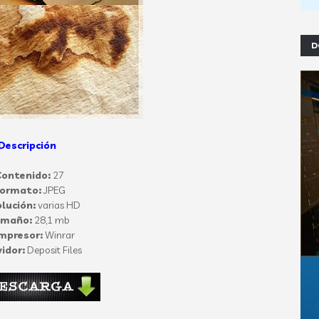
D
Descripción
ontenido:
27
ormato:
JPEG
lución:
varias HD
amaño:
28,1 mb
mpresor:
Winrar
idor:
Deposit Files