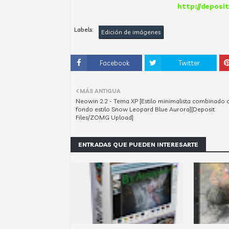
http://deposi
Labels:
Edición de imágenes
Facebook
Twitter
MÁS ANTIGUA
Neowin 2.2 - Tema XP [Estilo minimalista combinado 
fondo estilo Snow Leopard Blue Aurora][Deposit
Files/ZOMG Upload]
ENTRADAS QUE PUEDEN INTERESARTE