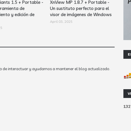
iants 1.5 + Portable -
XnView MP 1.8.7 + Portable -
ramienta de
Un sustituto perfecto para el
ento y edición de
visor de imágenes de Windows
April 03, 2025
25
E
a de interactuar y ayudarnos a mantener el blog actualizado.
V
1
3
2