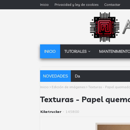
Inicio
Privacidad y ley de cookies
Contactar
INICIO
TUTORIALES
MANTENIMIENTO
NOVEDADES
Dataprius, la alternativa a Go
Inicio
Edición de imágenes
Texturas - Papel quemado 
Texturas - Papel quema
Kiketrucker
-
14:58:00