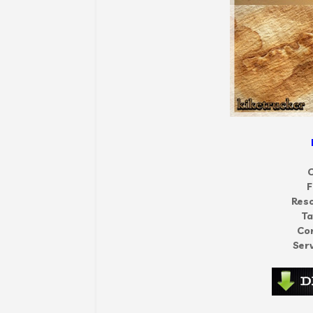
C
F
Reso
T
Co
Serv