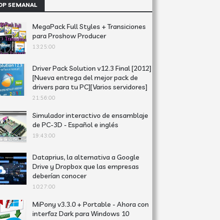
OP SEMANAL
MegaPack Full Styles + Transiciones
para Proshow Producer
13:25:00
Driver Pack Solution v12.3 Final [2012]
[Nueva entrega del mejor pack de
drivers para tu PC][Varios servidores]
21:56:00
Simulador interactivo de ensamblaje
de PC-3D - Español e inglés
19:43:00
Dataprius, la alternativa a Google
Drive y Dropbox que las empresas
deberían conocer
10:27:00
MiPony v3.3.0 + Portable - Ahora con
interfaz Dark para Windows 10