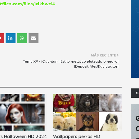
tfiles.com/files/ixlkbwcl4
MÁS RECIENTE
Tema XP - iQuantum [Estilo metálico plateado o negro]
[Deposit Files/Rapidgator]
G
rs Halloween HD 2024
Wallpapers perros HD