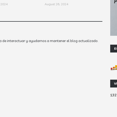
 2024
August 26, 2024
a de interactuar y ayudarnos a mantener el blog actualizado.
E
V
1
3
2