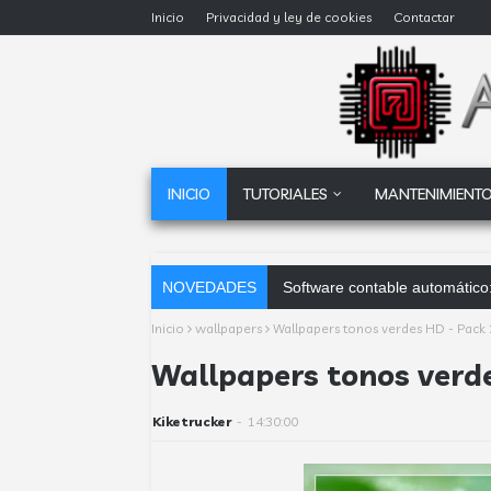
Inicio
Privacidad y ley de cookies
Contactar
INICIO
TUTORIALES
MANTENIMIENTO
NOVEDADES
Software contable automático:
Inicio
wallpapers
Wallpapers tonos verdes HD - Pack 2
Wallpapers tonos verde
Kiketrucker
-
14:30:00