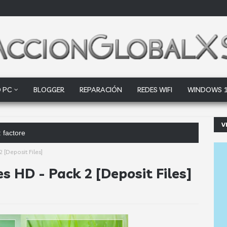
 PC
BLOGGER
REPARACIÓN
REDES WIFI
WINDOWS 
V
 factores clave que debes analizar
 [Deposit Files]
s HD - Pack 2 [Deposit Files]