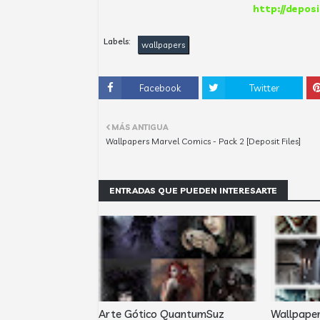
http://deposi
Labels:
wallpapers
Facebook
Twitter
MÁS ANTIGUA
Wallpapers Marvel Comics - Pack 2 [Deposit Files]
ENTRADAS QUE PUEDEN INTERESARTE
Arte Gótico QuantumSuz
Wallpape