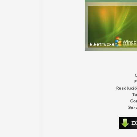
C
F
Resolució
T
Co
Serv